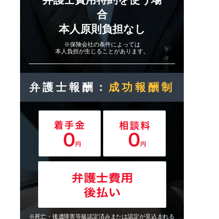
合
本人原則負担なし
※保険会社の条件によっては
本人負担が生じることがあります。
弁護士報酬：
成功報酬制
※死亡・後遺障害等級認定済みまたは認定が見込まれる