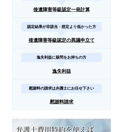
後遺障害等級認定一発計算
認定結果が非該当・想定より低かった方
後遺障害等級認定の異議申立て
逸失利益に疑問をお持ちの方
逸失利益
慰謝料の請求は弁護士にお任せ下さい
慰謝料請求