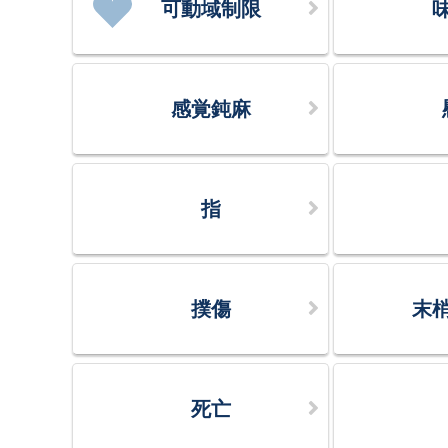
可動域制限
感覚鈍麻
指
撲傷
末
死亡