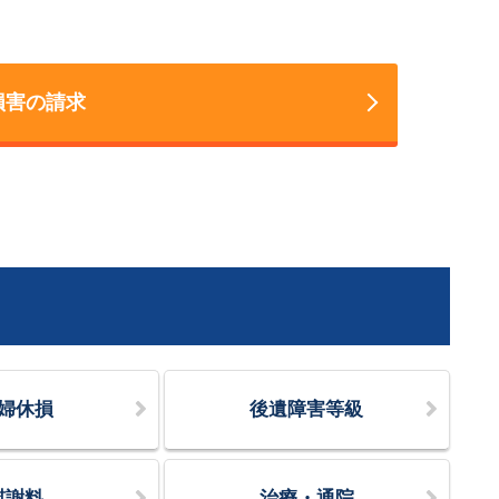
損害の請求
婦休損
後遺障害等級
慰謝料
治療・通院