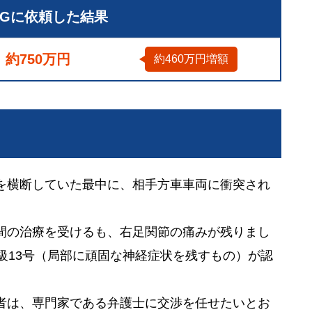
LGに依頼した結果
約750万円
約460万円増額
を横断していた最中に、相手方車車両に衝突され
間の治療を受けるも、右足関節の痛みが残りまし
級13号（局部に頑固な神経症状を残すもの）が認
者は、専門家である弁護士に交渉を任せたいとお