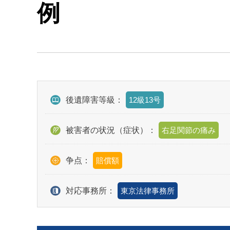
例
後遺障害等級：
12級13号
被害者の状況（症状）：
右足関節の痛み
争点：
賠償額
対応事務所：
東京法律事務所