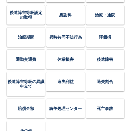
後遺障害等級認定
慰謝料
治療・通院
の取得
治療期間
異時共同不法行為
評価損
通勤交通費
休業損害
後遺障害
後遺障害等級の異議
逸失利益
過失割合
申立て
賠償金額
紛争処理センター
死亡事故
その他