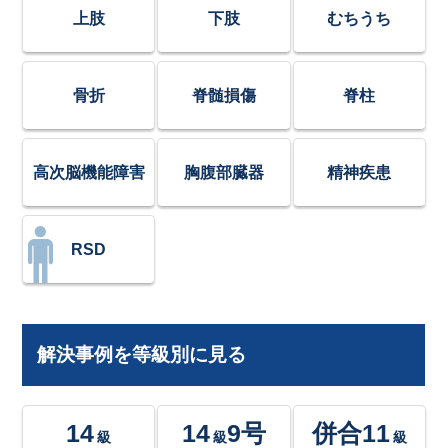
上肢
下肢
むちうち
骨折
脊髄損傷
脊柱
高次脳機能障害
胸腹部臓器
精神疾患
RSD
解決事例を等級別に見る
14
14
9号
併合11
級
級
級