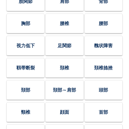
股関節
肩部
背部
胸部
腰椎
腰部
視力低下
足関節
醜状障害
靱帯断裂
頚椎
頚椎捻挫
頚部
頚部～肩部
頭部
頸椎
顔面
首部