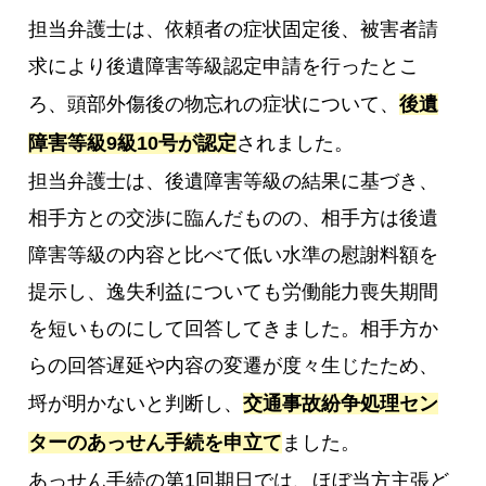
担当弁護士は、依頼者の症状固定後、被害者請
求により後遺障害等級認定申請を行ったとこ
ろ、頭部外傷後の物忘れの症状について、
後遺
障害等級9級10号が認定
されました。
担当弁護士は、後遺障害等級の結果に基づき、
相手方との交渉に臨んだものの、相手方は後遺
障害等級の内容と比べて低い水準の慰謝料額を
提示し、逸失利益についても労働能力喪失期間
を短いものにして回答してきました。相手方か
らの回答遅延や内容の変遷が度々生じたため、
埒が明かないと判断し、
交通事故紛争処理セン
ターのあっせん手続を申立て
ました。
あっせん手続の第1回期日では、ほぼ当方主張ど