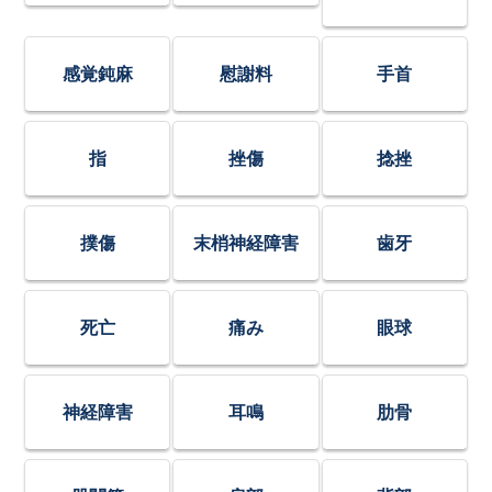
感覚鈍麻
慰謝料
手首
指
挫傷
捻挫
撲傷
末梢神経障害
歯牙
死亡
痛み
眼球
神経障害
耳鳴
肋骨