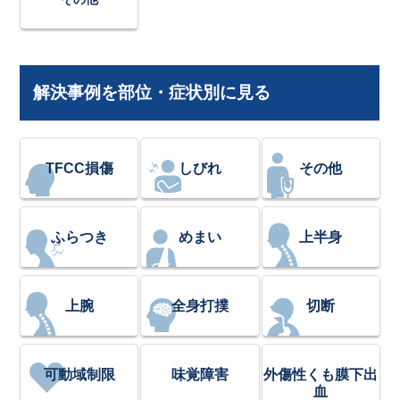
解決事例を部位・症状別に見る
TFCC損傷
しびれ
その他
ふらつき
めまい
上半身
上腕
全身打撲
切断
可動域制限
味覚障害
外傷性くも膜下出
血