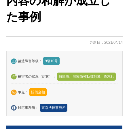
内容の和解が成立し
た事例
更新日：2021/04/14
後遺障害等級：
9級10号
被害者の状況（症状）：
肩部痛、肩関節可動域制限、物忘れ
争点：
賠償金額
対応事務所：
東京法律事務所