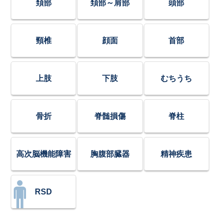
頚部
頚部～肩部
頭部
頸椎
顔面
首部
上肢
下肢
むちうち
骨折
脊髄損傷
脊柱
高次脳機能障害
胸腹部臓器
精神疾患
RSD