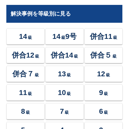
解決事例を等級別に見る
14
14
9号
併合11
級
級
級
併合12
併合14
併合５
級
級
級
併合７
13
12
級
級
級
11
10
9
級
級
級
8
7
6
級
級
級