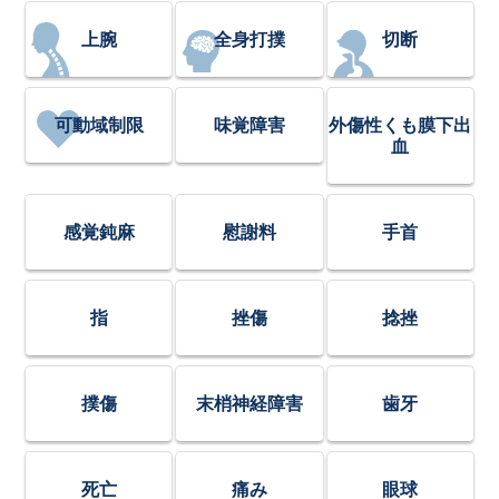
上腕
全身打撲
切断
可動域制限
味覚障害
外傷性くも膜下出
血
感覚鈍麻
慰謝料
手首
指
挫傷
捻挫
撲傷
末梢神経障害
歯牙
死亡
痛み
眼球