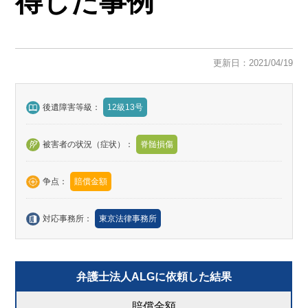
得した事例
更新日：2021/04/19
後遺障害等級：
12級13号
被害者の状況（症状）：
脊髄損傷
争点：
賠償金額
対応事務所：
東京法律事務所
弁護士法人ALGに依頼した結果
賠償金額