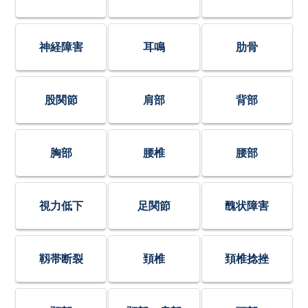
神経障害
耳鳴
肋骨
股関節
肩部
背部
胸部
腰椎
腰部
視力低下
足関節
醜状障害
靱帯断裂
頚椎
頚椎捻挫