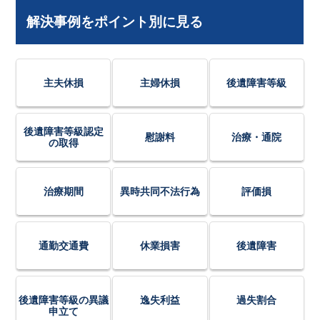
解決事例をポイント別に見る
主夫休損
主婦休損
後遺障害等級
後遺障害等級認定
慰謝料
治療・通院
の取得
治療期間
異時共同不法行為
評価損
通勤交通費
休業損害
後遺障害
後遺障害等級の異議
逸失利益
過失割合
申立て