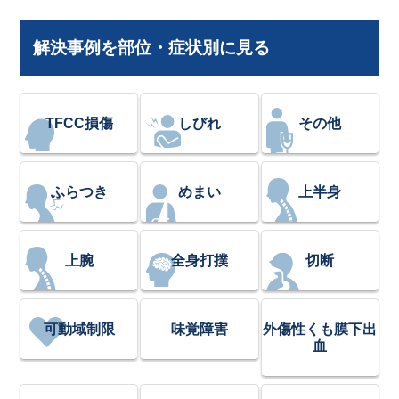
解決事例を部位・症状別に見る
TFCC損傷
しびれ
その他
ふらつき
めまい
上半身
上腕
全身打撲
切断
可動域制限
味覚障害
外傷性くも膜下出
血