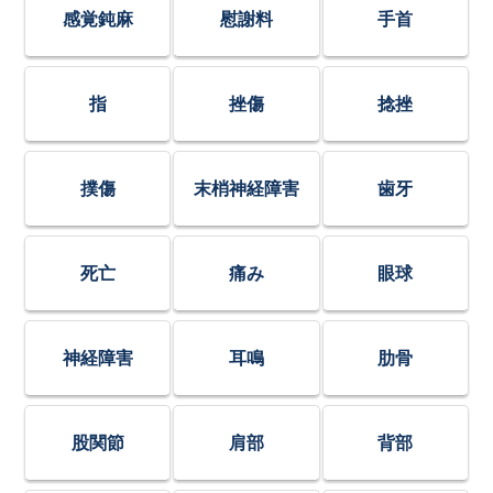
感覚鈍麻
慰謝料
手首
指
挫傷
捻挫
撲傷
末梢神経障害
歯牙
死亡
痛み
眼球
神経障害
耳鳴
肋骨
股関節
肩部
背部