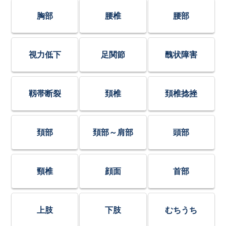
胸部
腰椎
腰部
視力低下
足関節
醜状障害
靱帯断裂
頚椎
頚椎捻挫
頚部
頚部～肩部
頭部
頸椎
顔面
首部
上肢
下肢
むちうち