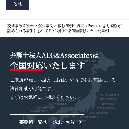
交通事故弁護士
>
解決事例
>
依頼者側の過失（25%）により減額が
認められる事案において約84万円の賠償額増額に至った事例
弁護士法人ALG&Associatesは
全国対応
いたします
ご来所が難しい遠方にお住いの方でもお電話による
法律相談が可能です。
まずはお気軽にご相談ください。
事務所一覧ページはこちら