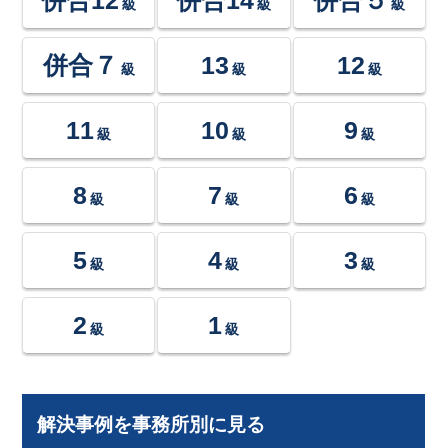
級
級
級
併合７
13
12
級
級
級
11
10
9
級
級
級
8
7
6
級
級
級
5
4
3
級
級
級
2
1
級
級
解決事例を事務所別に見る