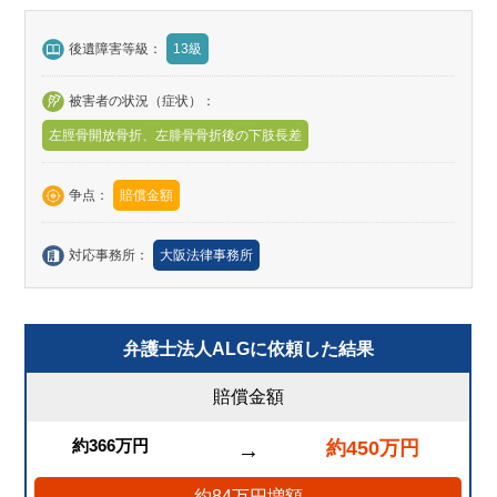
後遺障害等級：
13級
被害者の状況（症状）：
左脛骨開放骨折、左腓骨骨折後の下肢長差
争点：
賠償金額
対応事務所：
大阪法律事務所
弁護士法人ALGに依頼した結果
賠償金額
約366万円
約450万円
→
約84万円増額