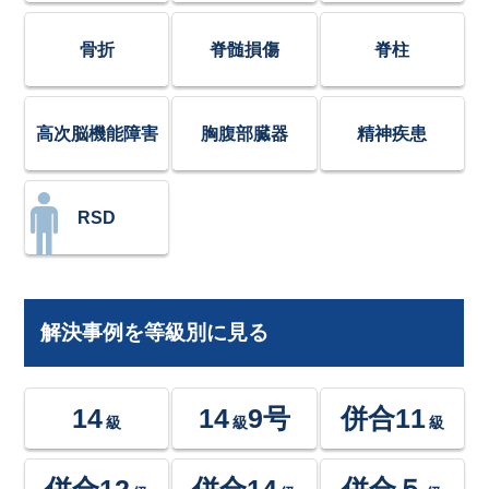
骨折
脊髄損傷
脊柱
高次脳機能障害
胸腹部臓器
精神疾患
RSD
解決事例を等級別に見る
14
14
9号
併合11
級
級
級
併合12
併合14
併合５