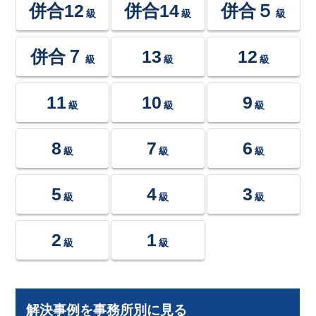
併合12
併合14
併合５
級
級
級
併合７
13
12
級
級
級
11
10
9
級
級
級
8
7
6
級
級
級
5
4
3
級
級
級
2
1
級
級
解決事例を事務所別に見る