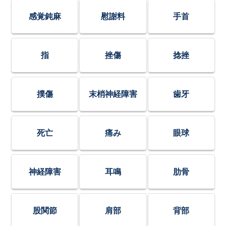
感覚鈍麻
慰謝料
手首
指
挫傷
捻挫
撲傷
末梢神経障害
歯牙
死亡
痛み
眼球
神経障害
耳鳴
肋骨
股関節
肩部
背部