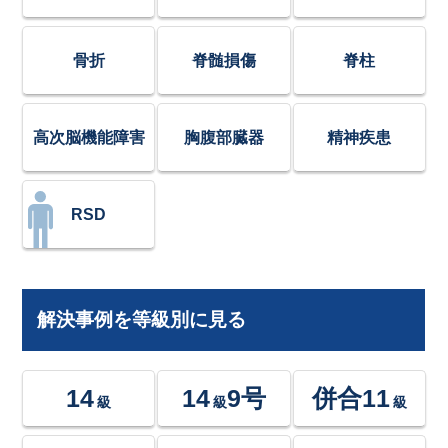
骨折
脊髄損傷
脊柱
高次脳機能障害
胸腹部臓器
精神疾患
RSD
解決事例を等級別に見る
14
14
9号
併合11
級
級
級