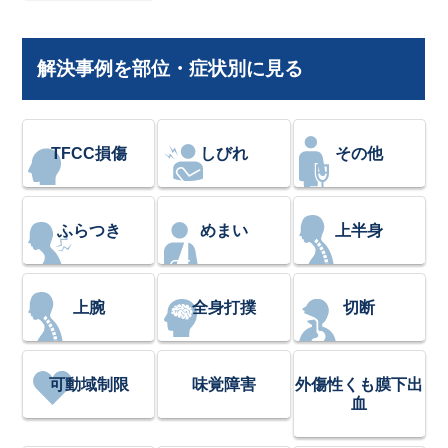
解決事例を部位・症状別に見る
TFCC損傷
しびれ
その他
ふらつき
めまい
上半身
上腕
全身打撲
切断
可動域制限
味覚障害
外傷性くも膜下出
血