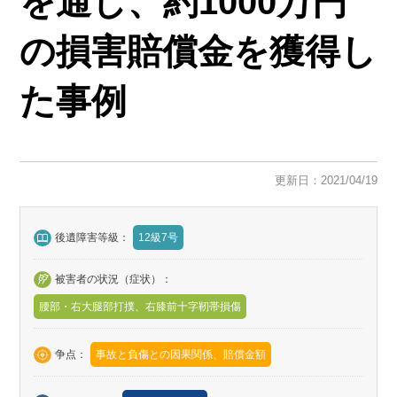
を通し、約1000万円
の損害賠償金を獲得し
た事例
更新日：2021/04/19
後遺障害等級：
12級7号
被害者の状況（症状）：
腰部・右大腿部打撲、右膝前十字靭帯損傷
争点：
事故と負傷との因果関係、賠償金額