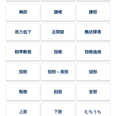
胸部
腰椎
腰部
視力低下
足関節
醜状障害
靱帯断裂
頚椎
頚椎捻挫
頚部
頚部～肩部
頭部
頸椎
顔面
首部
上肢
下肢
むちうち