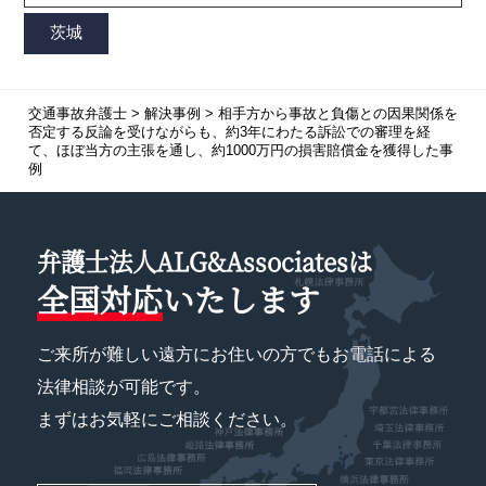
交通事故弁護士
>
解決事例
>
相手方から事故と負傷との因果関係を
否定する反論を受けながらも、約3年にわたる訴訟での審理を経
て、ほぼ当方の主張を通し、約1000万円の損害賠償金を獲得した事
例
弁護士法人ALG&Associatesは
全国対応
いたします
ご来所が難しい遠方にお住いの方でもお電話による
法律相談が可能です。
まずはお気軽にご相談ください。