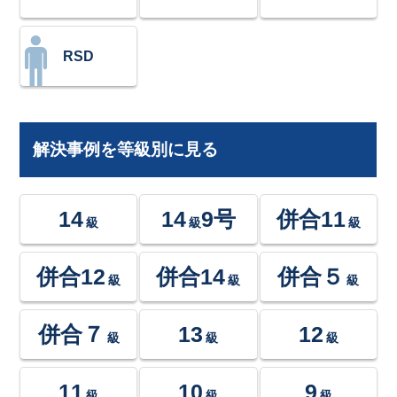
RSD
解決事例を等級別に見る
14
14
9号
併合11
級
級
級
併合12
併合14
併合５
級
級
級
併合７
13
12
級
級
級
11
10
9
級
級
級