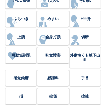
TFCC損傷
しびれ
その他
ふらつき
めまい
上半身
上腕
全身打撲
切断
可動域制限
味覚障害
外傷性くも膜下出
血
感覚鈍麻
慰謝料
手首
指
挫傷
捻挫