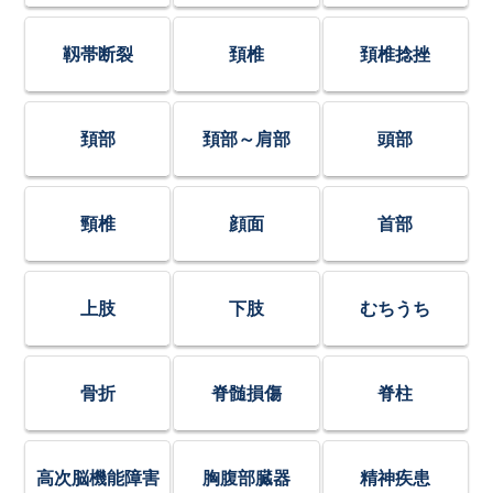
靱帯断裂
頚椎
頚椎捻挫
頚部
頚部～肩部
頭部
頸椎
顔面
首部
上肢
下肢
むちうち
骨折
脊髄損傷
脊柱
高次脳機能障害
胸腹部臓器
精神疾患