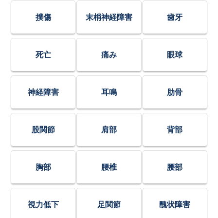
撲傷
末梢神経障害
歯牙
死亡
痛み
眼球
神経障害
耳鳴
肋骨
股関節
肩部
背部
胸部
腰椎
腰部
視力低下
足関節
醜状障害