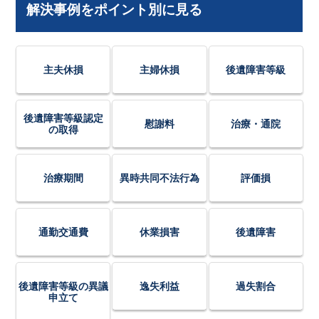
解決事例をポイント別に見る
主夫休損
主婦休損
後遺障害等級
後遺障害等級認定
慰謝料
治療・通院
の取得
治療期間
異時共同不法行為
評価損
通勤交通費
休業損害
後遺障害
後遺障害等級の異議
逸失利益
過失割合
申立て