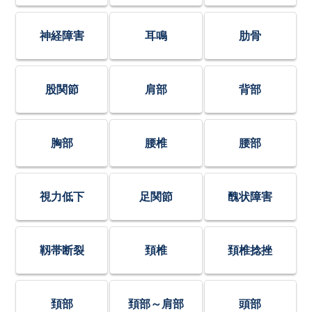
神経障害
耳鳴
肋骨
股関節
肩部
背部
胸部
腰椎
腰部
視力低下
足関節
醜状障害
靱帯断裂
頚椎
頚椎捻挫
頚部
頚部～肩部
頭部