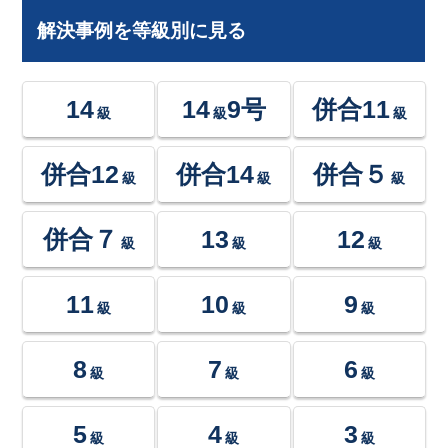
解決事例を等級別に見る
14
14
9号
併合11
級
級
級
併合12
併合14
併合５
級
級
級
併合７
13
12
級
級
級
11
10
9
級
級
級
8
7
6
級
級
級
5
4
3
級
級
級