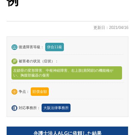
例
更新日：2021/04/16
後遺障害等級：
併合11級
被害者の状況（症状）：
左鎖骨の変形障害、中枢神経障害、右上肢(肩関節)の機能種が
い、胸腹部臓器の傷害
争点：
賠償金額
対応事務所：
大阪法律事務所
弁護士法人ALGに依頼した結果