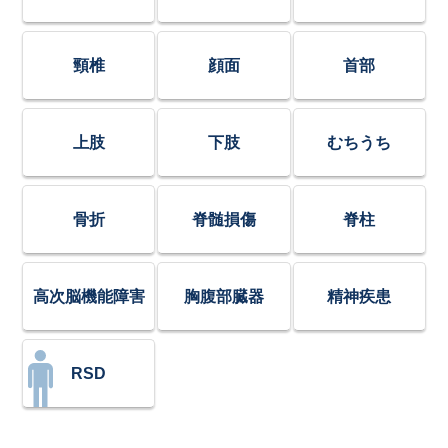
頸椎
顔面
首部
上肢
下肢
むちうち
骨折
脊髄損傷
脊柱
高次脳機能障害
胸腹部臓器
精神疾患
RSD