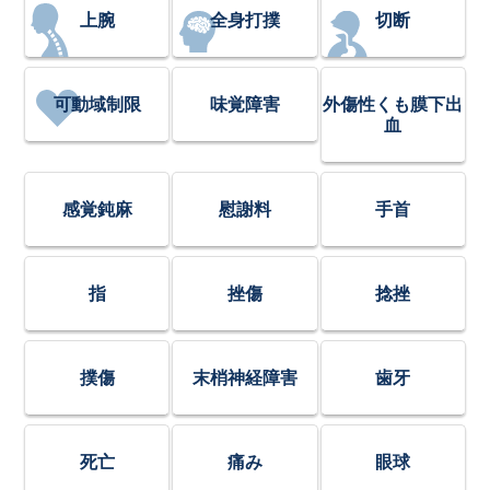
上腕
全身打撲
切断
可動域制限
味覚障害
外傷性くも膜下出
血
感覚鈍麻
慰謝料
手首
指
挫傷
捻挫
撲傷
末梢神経障害
歯牙
死亡
痛み
眼球