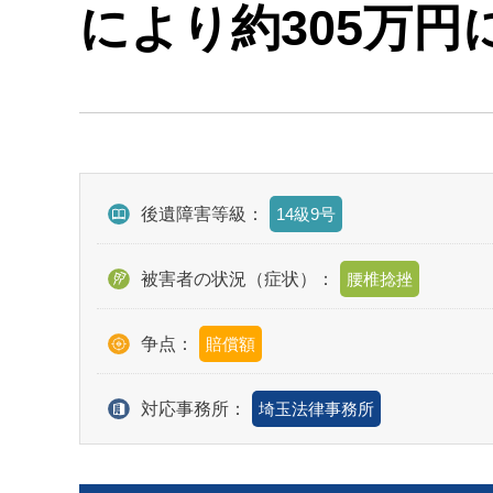
により約305万円
後遺障害等級：
14級9号
被害者の状況（症状）：
腰椎捻挫
争点：
賠償額
対応事務所：
埼玉法律事務所