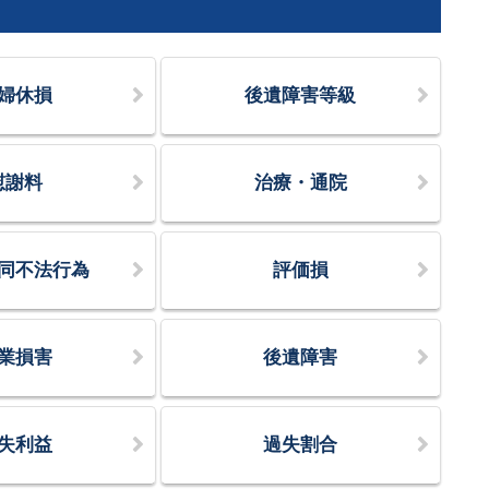
婦休損
後遺障害等級
慰謝料
治療・通院
同不法行為
評価損
業損害
後遺障害
失利益
過失割合