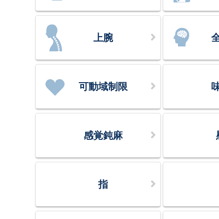
上腕
可動域制限
感覚鈍麻
指