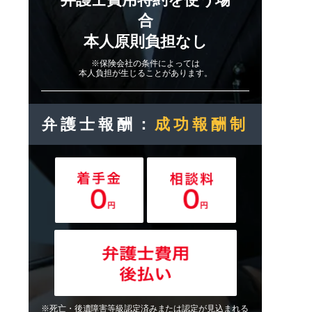
合
本人原則負担なし
※保険会社の条件によっては
本人負担が生じることがあります。
弁護士報酬：
成功報酬制
※死亡・後遺障害等級認定済みまたは認定が見込まれる