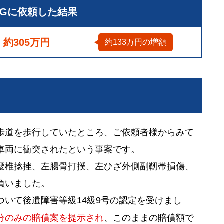
LGに依頼した結果
約305万円
約133万円の増額
歩道を歩行していたところ、ご依頼者様からみて
車両に衝突されたという事案です。
腰椎捻挫、左腸骨打撲、左ひざ外側副靭帯損傷、
負いました。
いて後遺障害等級14級9号の認定を受けまし
分のみの賠償案を提示され
、このままの賠償額で