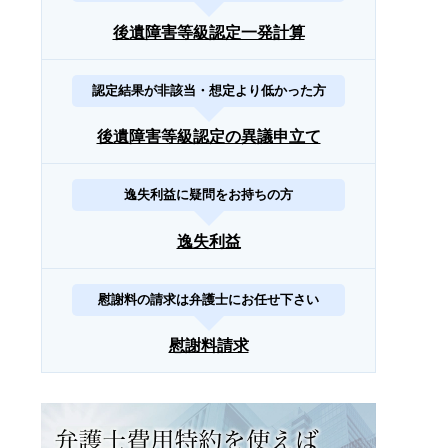
後遺障害等級認定一発計算
認定結果が非該当・想定より低かった方
後遺障害等級認定の異議申立て
逸失利益に疑問をお持ちの方
逸失利益
慰謝料の請求は弁護士にお任せ下さい
慰謝料請求