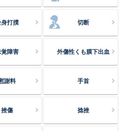
全身打撲
切断
味覚障害
外傷性くも膜下出血
慰謝料
手首
挫傷
捻挫