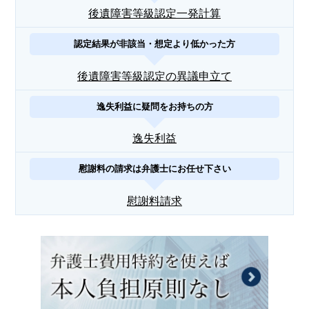
後遺障害等級認定一発計算
認定結果が非該当・想定より低かった方
後遺障害等級認定の異議申立て
逸失利益に疑問をお持ちの方
逸失利益
慰謝料の請求は弁護士にお任せ下さい
慰謝料請求