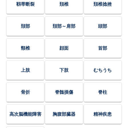
靱帯断裂
頚椎
頚椎捻挫
頚部
頚部～肩部
頭部
頸椎
顔面
首部
上肢
下肢
むちうち
骨折
脊髄損傷
脊柱
高次脳機能障害
胸腹部臓器
精神疾患