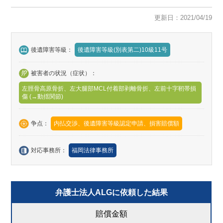
更新日：2021/04/19
後遺障害等級：
後遺障害等級(別表第二)10級11号
被害者の状況（症状）：
左脛骨高原骨折、左大腿部MCL付着部剥離骨折、左前十字靭帯損
傷 (→動揺関節)
争点：
内払交渉、後遺障害等級認定申請、損害賠償額
対応事務所：
福岡法律事務所
弁護士法人ALGに依頼した結果
賠償金額