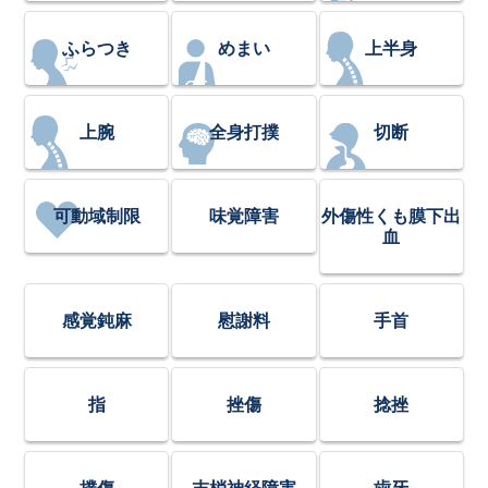
ふらつき
めまい
上半身
上腕
全身打撲
切断
可動域制限
味覚障害
外傷性くも膜下出
血
感覚鈍麻
慰謝料
手首
指
挫傷
捻挫