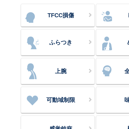
TFCC損傷
ふらつき
上腕
可動域制限
感覚鈍麻