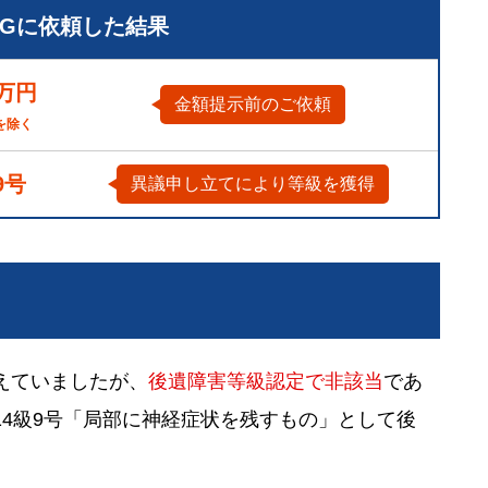
LGに依頼した結果
0万円
金額提示前のご依頼
を除く
9号
異議申し立てにより等級を獲得
えていましたが、
後遺障害等級認定で非該当
であ
4級9号「局部に神経症状を残すもの」として後