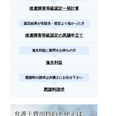
後遺障害等級認定一発計算
認定結果が非該当・想定より低かった方
後遺障害等級認定の異議申立て
逸失利益に疑問をお持ちの方
逸失利益
慰謝料の請求は弁護士にお任せ下さい
慰謝料請求