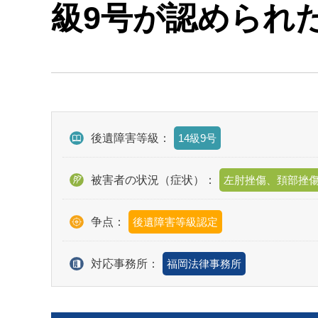
級9号が認められ
後遺障害等級：
14級9号
被害者の状況（症状）：
左肘挫傷、頚部挫
争点：
後遺障害等級認定
対応事務所：
福岡法律事務所