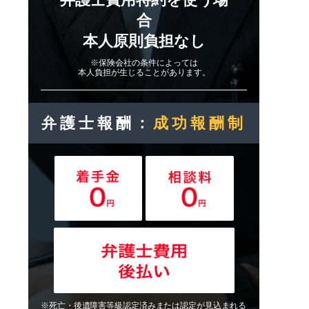
合
本人原則負担なし
※保険会社の条件によっては
本人負担が生じることがあります。
弁護士報酬：
成功報酬制
※死亡・後遺障害等級認定済みまたは認定が見込まれる