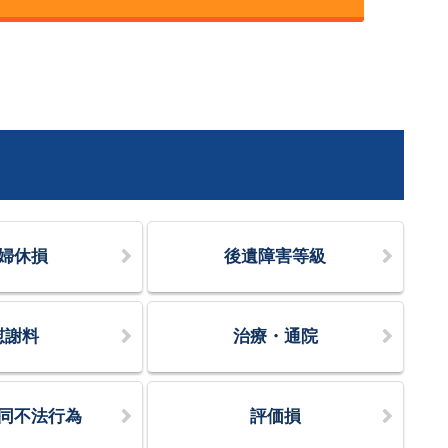
婦休損
後遺障害等級
慰謝料
治療・通院
同不法行為
評価損