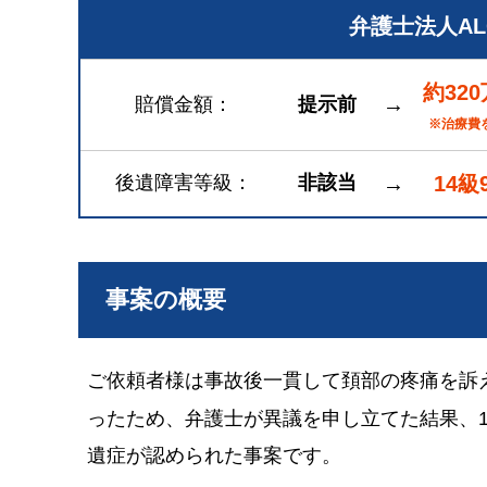
弁護士法人A
約32
→
賠償金額
提示前
※治療費
後遺障害等級
非該当
→
14級
事案の概要
ご依頼者様は事故後一貫して頚部の疼痛を訴
ったため、弁護士が異議を申し立てた結果、1
遺症が認められた事案です。