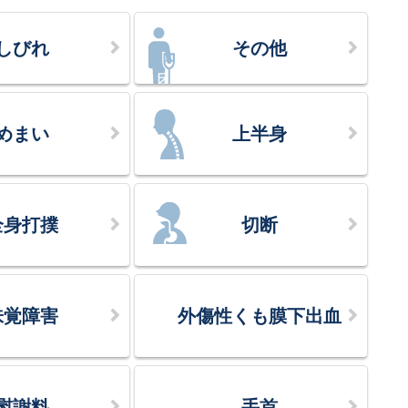
しびれ
その他
めまい
上半身
全身打撲
切断
味覚障害
外傷性くも膜下出血
慰謝料
手首