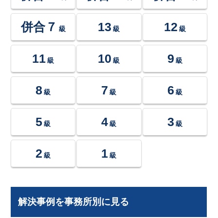
併合７
13
12
級
級
級
11
10
9
級
級
級
8
7
6
級
級
級
5
4
3
級
級
級
2
1
級
級
解決事例を事務所別に見る