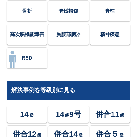
骨折
脊髄損傷
脊柱
高次脳機能障害
胸腹部臓器
精神疾患
RSD
解決事例を等級別に見る
14
14
9号
併合11
級
級
級
併合12
併合14
併合５
級
級
級