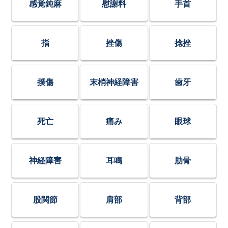
感覚鈍麻
慰謝料
手首
指
挫傷
捻挫
撲傷
末梢神経障害
歯牙
死亡
痛み
眼球
神経障害
耳鳴
肋骨
股関節
肩部
背部