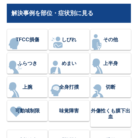
解決事例を部位・症状別に見る
TFCC損傷
しびれ
その他
ふらつき
めまい
上半身
上腕
全身打撲
切断
可動域制限
味覚障害
外傷性くも膜下出
血