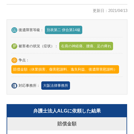
更新日：2021/04/13
後遺障害等級：
別表第二 併合第14級
被害者の状況（症状）：
右肩の神経痛、腰痛、足の痺れ
争点：
賠償金額（休業損害、傷害慰謝料、逸失利益、後遺障害慰謝料）
対応事務所：
大阪法律事務所
弁護士法人ALGに依頼した結果
賠償金額