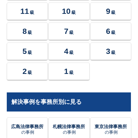
11
10
9
級
級
級
8
7
6
級
級
級
5
4
3
級
級
級
2
1
級
級
解決事例を事務所別に見る
広島法律事務所
札幌法律事務所
東京法律事務所
の事例
の事例
の事例