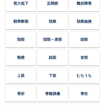
視力低下
足関節
醜状障害
靱帯断裂
頚椎
頚椎捻挫
頚部
頚部～肩部
頭部
頸椎
顔面
首部
上肢
下肢
むちうち
骨折
脊髄損傷
脊柱