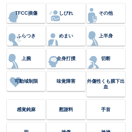
TFCC損傷
しびれ
その他
ふらつき
めまい
上半身
上腕
全身打撲
切断
可動域制限
味覚障害
外傷性くも膜下出
血
感覚鈍麻
慰謝料
手首