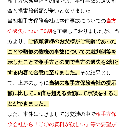
相手方保険会社との間では、本件事故の過失割
合と損害賠償額が争いとなりました。
当初相手方保険会社は本件事故についての
当方
の過失について3割
を主張しておりましたが、当
方より、
ご依頼者様のお父様がご高齢であった
ことや類似の態様の事故についての裁判例等を
示したことで相手方との間で当方の過失を2割と
する内容で合意に至りました。
その結果とし
て、上述のように
当初の相手方保険会社の提示
額に比して1.8倍を超える金額にて示談をするこ
とができました。
また、本件につきましては交渉の中で
相手方保
険会社から「〇〇の資料が欲しい」等の要望が