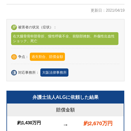
更新日：2021/04/19
被害者の状況（症状）：
右大腿骨骨幹部骨折、慢性呼吸不全、前額部挫創、外傷性出血性
ショック、死亡
争点：
過失割合、賠償金額
対応事務所：
大阪法律事務所
弁護士法人ALGに依頼した結果
賠償金額
約1,430万円
約2,670万円
→