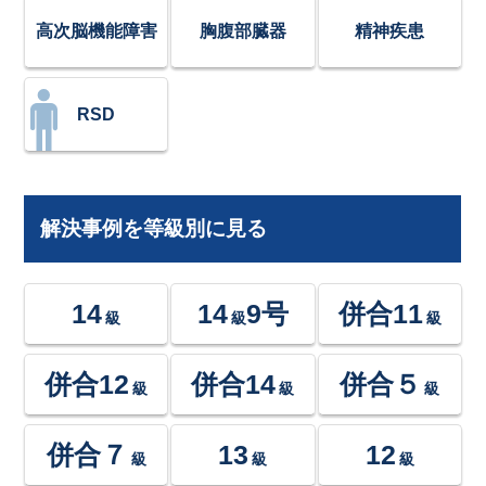
高次脳機能障害
胸腹部臓器
精神疾患
RSD
解決事例を等級別に見る
14
14
9号
併合11
級
級
級
併合12
併合14
併合５
級
級
級
併合７
13
12
級
級
級