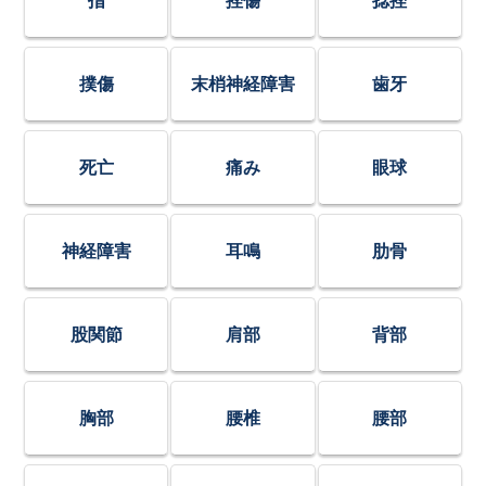
指
挫傷
捻挫
撲傷
末梢神経障害
歯牙
死亡
痛み
眼球
神経障害
耳鳴
肋骨
股関節
肩部
背部
胸部
腰椎
腰部