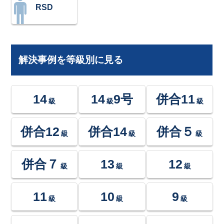
RSD
解決事例を等級別に見る
14
14
9号
併合11
級
級
級
併合12
併合14
併合５
級
級
級
併合７
13
12
級
級
級
11
10
9
級
級
級