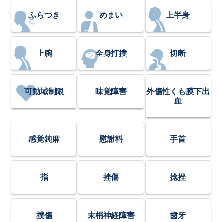
ふらつき
めまい
上半身
上腕
全身打撲
切断
可動域制限
味覚障害
外傷性くも膜下出
血
感覚鈍麻
慰謝料
手首
指
挫傷
捻挫
撲傷
末梢神経障害
歯牙