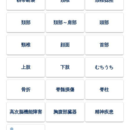
靱帯断裂
頚椎
頚椎捻挫
頚部
頚部～肩部
頭部
頸椎
顔面
首部
上肢
下肢
むちうち
骨折
脊髄損傷
脊柱
高次脳機能障害
胸腹部臓器
精神疾患