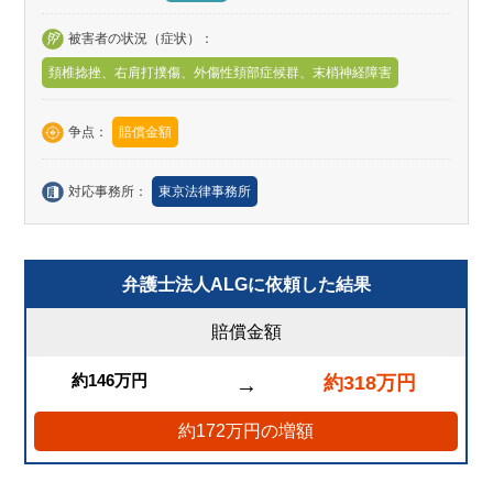
被害者の状況（症状）：
頚椎捻挫、右肩打撲傷、外傷性頚部症候群、末梢神経障害
争点：
賠償金額
対応事務所：
東京法律事務所
弁護士法人ALGに依頼した結果
賠償金額
約146万円
約318万円
→
約172万円の増額