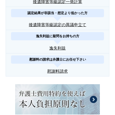
後遺障害等級認定一発計算
認定結果が非該当・想定より低かった方
後遺障害等級認定の異議申立て
逸失利益に疑問をお持ちの方
逸失利益
慰謝料の請求は弁護士にお任せ下さい
慰謝料請求