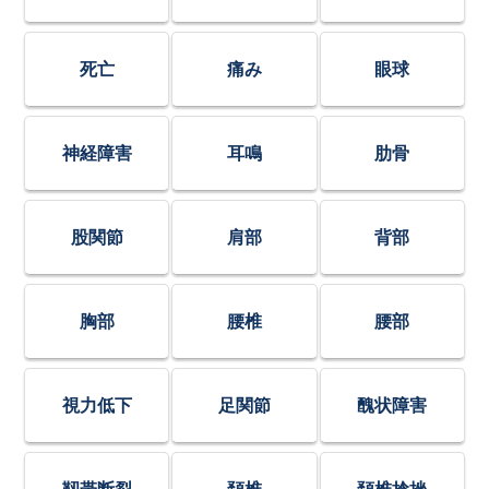
死亡
痛み
眼球
神経障害
耳鳴
肋骨
股関節
肩部
背部
胸部
腰椎
腰部
視力低下
足関節
醜状障害