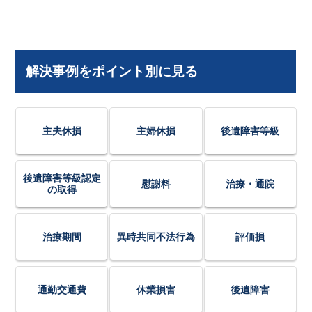
解決事例をポイント別に見る
主夫休損
主婦休損
後遺障害等級
後遺障害等級認定
慰謝料
治療・通院
の取得
治療期間
異時共同不法行為
評価損
通勤交通費
休業損害
後遺障害