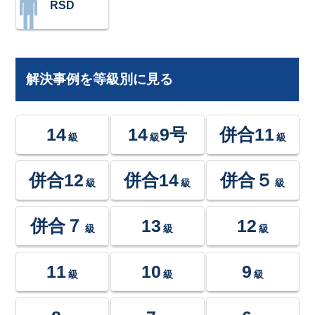
RSD
解決事例を等級別に見る
14
14
9号
併合11
級
級
級
併合12
併合14
併合５
級
級
級
併合７
13
12
級
級
級
11
10
9
級
級
級