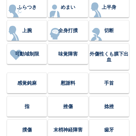
ふらつき
めまい
上半身
上腕
全身打撲
切断
可動域制限
味覚障害
外傷性くも膜下出
血
感覚鈍麻
慰謝料
手首
指
挫傷
捻挫
撲傷
末梢神経障害
歯牙