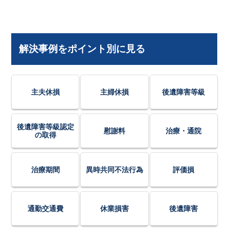
解決事例をポイント別に見る
主夫休損
主婦休損
後遺障害等級
後遺障害等級認定
慰謝料
治療・通院
の取得
治療期間
異時共同不法行為
評価損
通勤交通費
休業損害
後遺障害