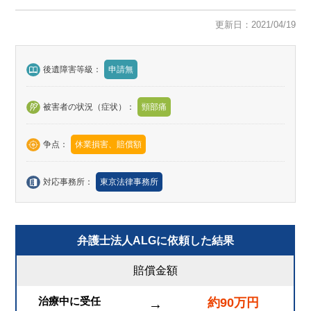
更新日：2021/04/19
後遺障害等級：
申請無
被害者の状況（症状）：
頸部痛
争点：
休業損害、賠償額
対応事務所：
東京法律事務所
弁護士法人ALGに依頼した結果
賠償金額
治療中に受任
約90万円
→