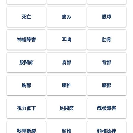
死亡
痛み
眼球
神経障害
耳鳴
肋骨
股関節
肩部
背部
胸部
腰椎
腰部
視力低下
足関節
醜状障害
靱帯断裂
頚椎
頚椎捻挫