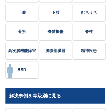
上肢
下肢
むちうち
骨折
脊髄損傷
脊柱
高次脳機能障害
胸腹部臓器
精神疾患
RSD
解決事例を等級別に見る