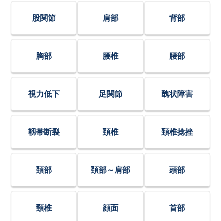
股関節
肩部
背部
胸部
腰椎
腰部
視力低下
足関節
醜状障害
靱帯断裂
頚椎
頚椎捻挫
頚部
頚部～肩部
頭部
頸椎
顔面
首部