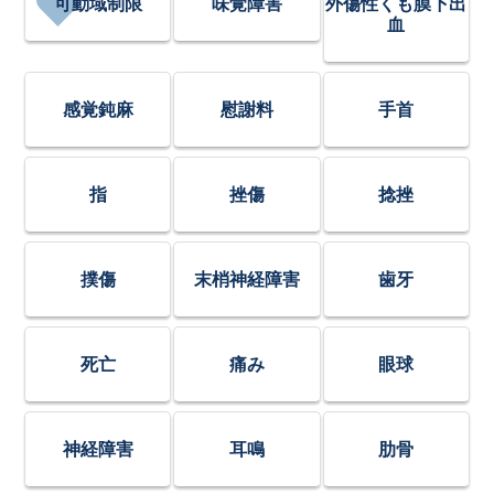
可動域制限
味覚障害
外傷性くも膜下出
血
感覚鈍麻
慰謝料
手首
指
挫傷
捻挫
撲傷
末梢神経障害
歯牙
死亡
痛み
眼球
神経障害
耳鳴
肋骨