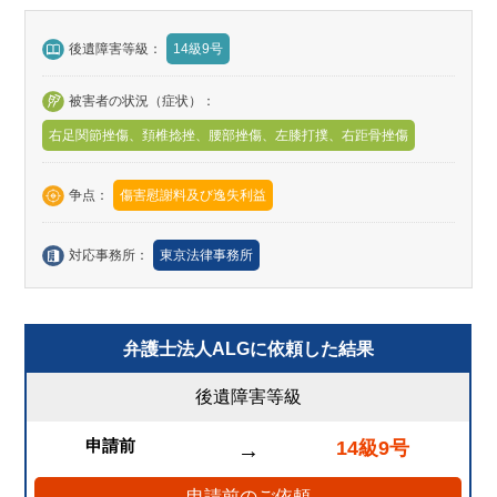
後遺障害等級：
14級9号
被害者の状況（症状）：
右足関節挫傷、頚椎捻挫、腰部挫傷、左膝打撲、右距骨挫傷
争点：
傷害慰謝料及び逸失利益
対応事務所：
東京法律事務所
弁護士法人ALGに依頼した結果
後遺障害等級
申請前
14級9号
→
申請前のご依頼