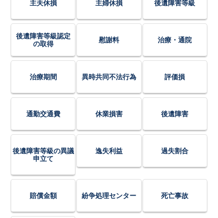
主夫休損
主婦休損
後遺障害等級
後遺障害等級認定
慰謝料
治療・通院
の取得
治療期間
異時共同不法行為
評価損
通勤交通費
休業損害
後遺障害
後遺障害等級の異議
逸失利益
過失割合
申立て
賠償金額
紛争処理センター
死亡事故