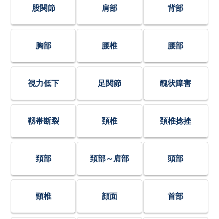
股関節
肩部
背部
胸部
腰椎
腰部
視力低下
足関節
醜状障害
靱帯断裂
頚椎
頚椎捻挫
頚部
頚部～肩部
頭部
頸椎
顔面
首部