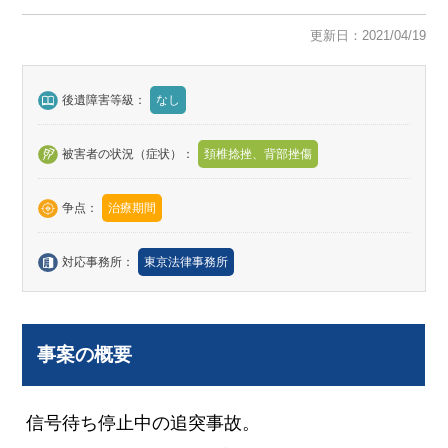
更新日：2021/04/19
後遺障害等級：
なし
被害者の状況（症状）：
頚椎捻挫、背部挫傷
争点：
治療期間
対応事務所：
東京法律事務所
事案の概要
信号待ち停止中の追突事故。