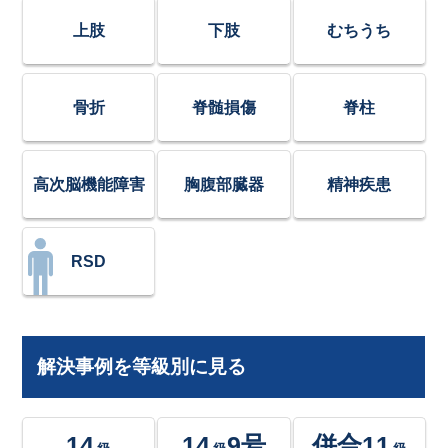
上肢
下肢
むちうち
骨折
脊髄損傷
脊柱
高次脳機能障害
胸腹部臓器
精神疾患
RSD
解決事例を等級別に見る
14
14
9号
併合11