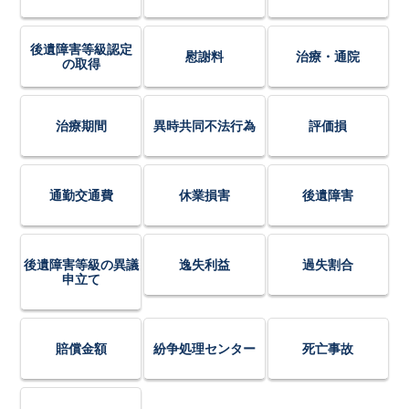
後遺障害等級認定
慰謝料
治療・通院
の取得
治療期間
異時共同不法行為
評価損
通勤交通費
休業損害
後遺障害
後遺障害等級の異議
逸失利益
過失割合
申立て
賠償金額
紛争処理センター
死亡事故