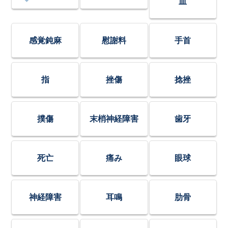
血
感覚鈍麻
慰謝料
手首
指
挫傷
捻挫
撲傷
末梢神経障害
歯牙
死亡
痛み
眼球
神経障害
耳鳴
肋骨