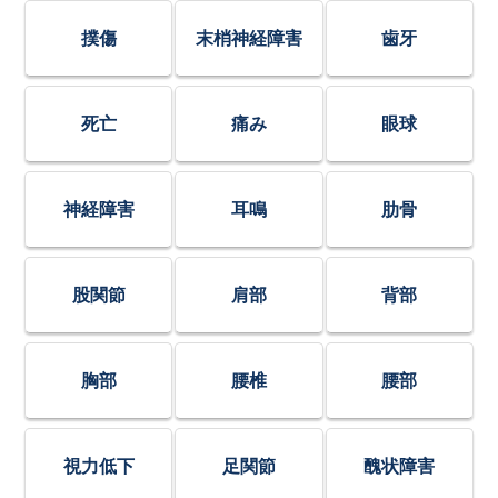
撲傷
末梢神経障害
歯牙
死亡
痛み
眼球
神経障害
耳鳴
肋骨
股関節
肩部
背部
胸部
腰椎
腰部
視力低下
足関節
醜状障害