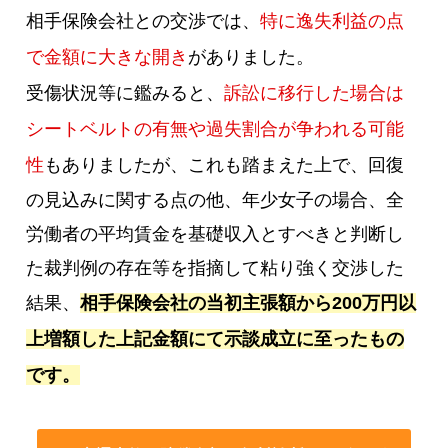
相手保険会社との交渉では、
特に逸失利益の点
で金額に大きな開き
がありました。
受傷状況等に鑑みると、
訴訟に移行した場合は
シートベルトの有無や過失割合が争われる可能
性
もありましたが、これも踏まえた上で、回復
の見込みに関する点の他、年少女子の場合、全
労働者の平均賃金を基礎収入とすべきと判断し
た裁判例の存在等を指摘して粘り強く交渉した
結果、
相手保険会社の当初主張額から200万円以
上増額した上記金額にて示談成立に至ったもの
です。