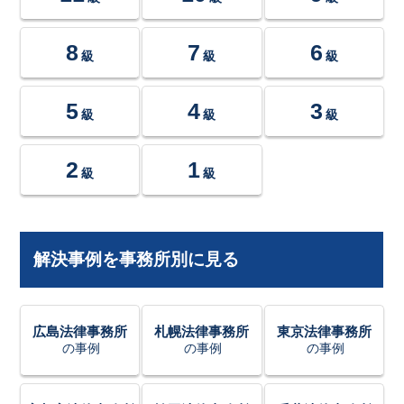
8
7
6
級
級
級
5
4
3
級
級
級
2
1
級
級
解決事例を事務所別に見る
広島法律事務所
札幌法律事務所
東京法律事務所
の事例
の事例
の事例