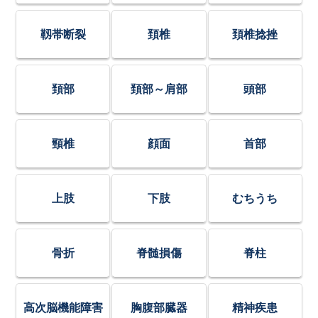
靱帯断裂
頚椎
頚椎捻挫
頚部
頚部～肩部
頭部
頸椎
顔面
首部
上肢
下肢
むちうち
骨折
脊髄損傷
脊柱
高次脳機能障害
胸腹部臓器
精神疾患