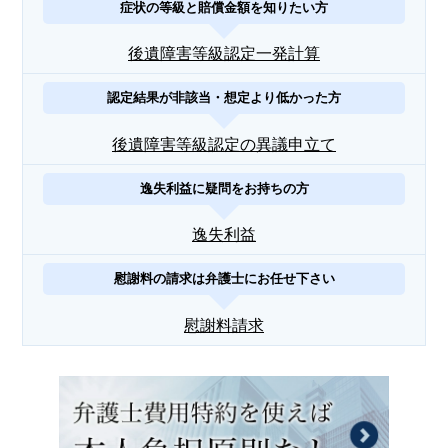
症状の等級と賠償金額を知りたい方
後遺障害等級認定一発計算
認定結果が非該当・想定より低かった方
後遺障害等級認定の異議申立て
逸失利益に疑問をお持ちの方
逸失利益
慰謝料の請求は弁護士にお任せ下さい
慰謝料請求