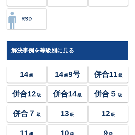
RSD
解決事例を等級別に見る
14
14
9号
併合11
級
級
級
併合12
併合14
併合５
級
級
級
併合７
13
12
級
級
級
11
10
9
級
級
級