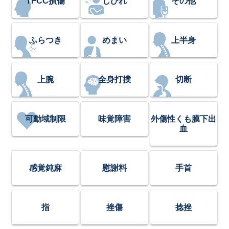
TFCC損傷
しびれ
その他
ふらつき
めまい
上半身
上腕
全身打撲
切断
可動域制限
味覚障害
外傷性くも膜下出
血
感覚鈍麻
慰謝料
手首
指
挫傷
捻挫