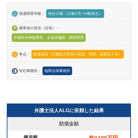
後遺障害等級：
併合12級（12級1号+14級相当）
被害者の状況（症状）：
外傷性視神経障害、水晶体偏移・調節障害
争点：
賠償金額（労働能力喪失の程度、期間、基礎収入等）
対応事務所：
福岡法律事務所
弁護士法人ALGに依頼した結果
賠償金額
提示前