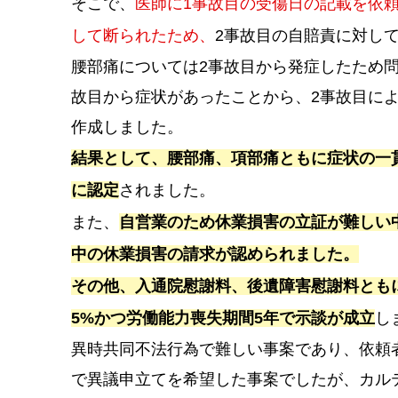
そこで、
医師に1事故目の受傷日の記載を依
して断られたため、
2事故目の自賠責に対し
腰部痛については2事故目から発症したため
故目から症状があったことから、2事故目に
作成しました。
結果として、腰部痛、項部痛ともに症状の一貫
に認定
されました。
また、
自営業のため休業損害の立証が難しい
中の休業損害の請求が認められました。
その他、入通院慰謝料、後遺障害慰謝料とも
5%かつ労働能力喪失期間5年で示談が成立
し
異時共同不法行為で難しい事案であり、依頼
で異議申立てを希望した事案でしたが、カル