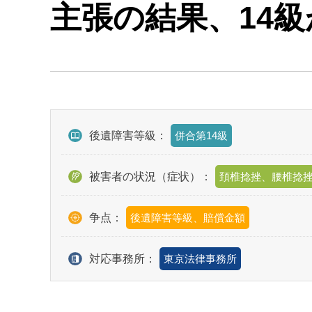
主張の結果、14
後遺障害等級：
併合第14級
被害者の状況（症状）：
頚椎捻挫、腰椎捻
争点：
後遺障害等級、賠償金額
対応事務所：
東京法律事務所