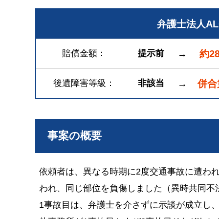
弁護士法人A
賠償金額
提示前
→
約2
後遺障害等級
非該当
→
併合
事案の概要
依頼者は、異なる時期に2度交通事故に遭われ
われ、同じ部位を負傷しました（異時共同不
1事故目は、弁護士を介さずに示談が成立し