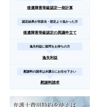
後遺障害等級認定一発計算
認定結果が非該当・想定より低かった方
後遺障害等級認定の異議申立て
逸失利益に疑問をお持ちの方
逸失利益
慰謝料の請求は弁護士にお任せ下さい
慰謝料請求