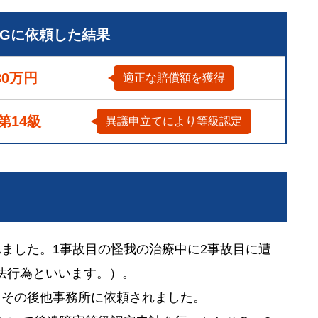
LGに依頼した結果
80万円
適正な賠償額を獲得
第14級
異議申立てにより等級認定
ました。1事故目の怪我の治療中に2事故目に遭
法行為といいます。）。
、その後他事務所に依頼されました。