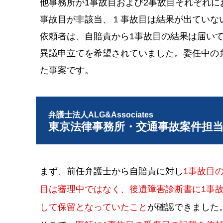
他事務所が1事故目および2事故目それぞれに
事故目が非該当、１事故目は結果が出ていな
依頼者は、自賠責から1事故目の結果は届い
異議申立てを希望されていました。委任中の
た事案です。
弁護士法人ALG&Associates
東京法律事務所・交通事故案件担
まず、前任弁護士から自賠責に対し
1事故目
目は審理中ではなく、後遺障害診断書に1事
して保留となっていたこと
が確認できました