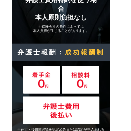
合
本人原則負担なし
※保険会社の条件によっては
本人負担が生じることがあります。
弁護士報酬：
成功報酬制
※死亡・後遺障害等級認定済みまたは認定が見込まれる