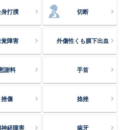
全身打撲
切断
味覚障害
外傷性くも膜下出血
慰謝料
手首
挫傷
捻挫
梢神経障害
歯牙