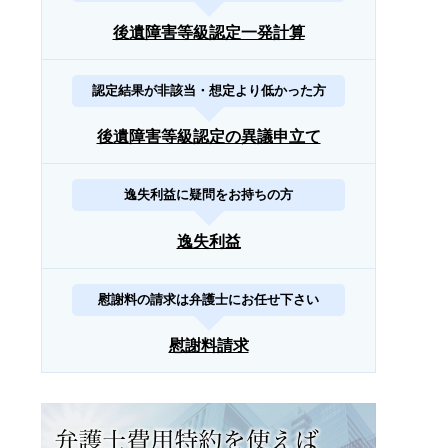
後遺障害等級認定一発計算
認定結果が非該当・想定より低かった方
後遺障害等級認定の異議申立て
逸失利益に疑問をお持ちの方
逸失利益
慰謝料の請求は弁護士にお任せ下さい
慰謝料請求