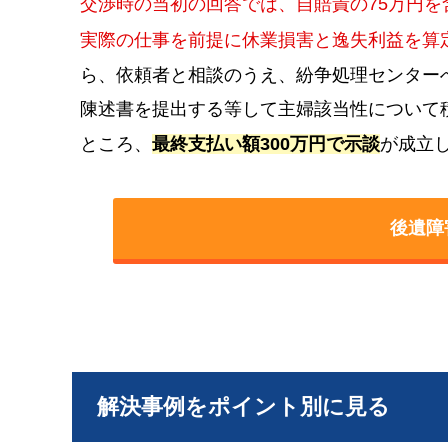
交渉時の当初の回答では、自賠責の75万円を
実際の仕事を前提に休業損害と逸失利益を算定
ら、依頼者と相談のうえ、紛争処理センター
陳述書を提出する等して主婦該当性について
ところ、
最終支払い額300万円で示談
が成立
後遺障
解決事例をポイント別に見る