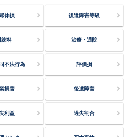
婦休損
後遺障害等級
慰謝料
治療・通院
同不法行為
評価損
業損害
後遺障害
失利益
過失割合