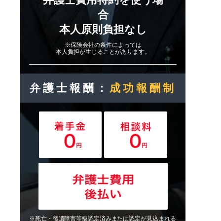
合
本人原則負担なし
※保険会社の条件によっては
本人負担が生じることがあります。
弁護士報酬：
成功報酬制
※死亡・後遺障害等級認定済みまたは認定が見込まれる