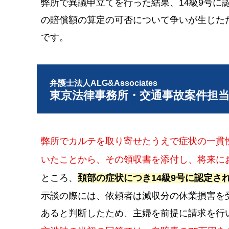
弊所で異議申立てを行った結果、14級9号に
の賠償額の算定の可否について争いが生じた
です。
弁護士法人ALG&Associates
東京法律事務所・交通事故案件担
弊所でカルテを取り寄せたうえで症状の一貫
いたことから、その領収書を添付し、将来に
ところ、
頚部の症状につき14級9号に認定さ
示談の際には、依頼者は減収分の休業損害を
あると判断したため、主婦を前提に請求を行