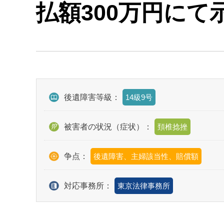
払額300万円に
後遺障害等級：
14級9号
被害者の状況（症状）：
頚椎捻挫
争点：
後遺障害、主婦該当性、賠償額
対応事務所：
東京法律事務所