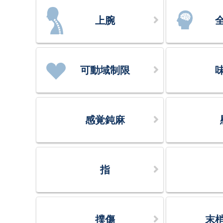
上腕
可動域制限
感覚鈍麻
指
撲傷
末