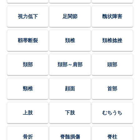
視力低下
足関節
醜状障害
靱帯断裂
頚椎
頚椎捻挫
頚部
頚部～肩部
頭部
頸椎
顔面
首部
上肢
下肢
むちうち
骨折
脊髄損傷
脊柱