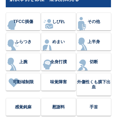
TFCC損傷
しびれ
その他
ふらつき
めまい
上半身
上腕
全身打撲
切断
可動域制限
味覚障害
外傷性くも膜下出
血
感覚鈍麻
慰謝料
手首