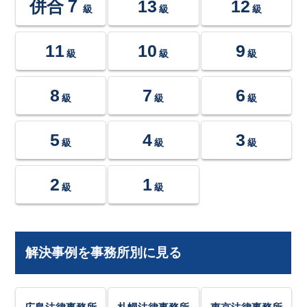
併合７
13
12
級
級
級
11
10
9
級
級
級
8
7
6
級
級
級
5
4
3
級
級
級
2
1
級
級
解決事例を事務所別に見る