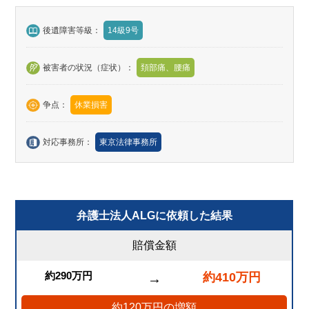
後遺障害等級：
14級9号
被害者の状況（症状）：
頚部痛、腰痛
争点：
休業損害
対応事務所：
東京法律事務所
弁護士法人ALGに依頼した結果
賠償金額
約290万円
約410万円
→
約120万円の増額