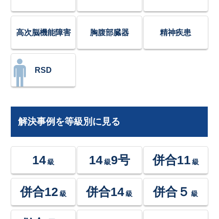
高次脳機能障害
胸腹部臓器
精神疾患
RSD
解決事例を等級別に見る
14
14
9号
併合11
級
級
級
併合12
併合14
併合５
級
級
級