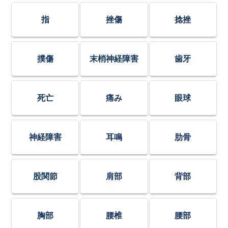
指
挫傷
捻挫
撲傷
末梢神経障害
歯牙
死亡
痛み
眼球
神経障害
耳鳴
肋骨
股関節
肩部
背部
胸部
腰椎
腰部