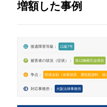
増額した事例
後遺障害等級：
11級7号
被害者の状況（症状）：
第12胸椎圧迫骨折
争点：
賠償金額（休業損害、通院慰謝料、後
対応事務所：
大阪法律事務所