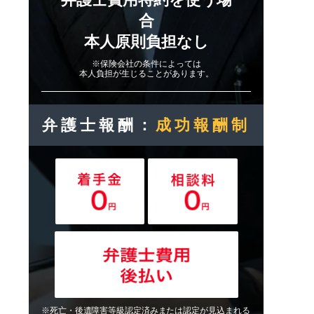
合
本人原則負担なし
※保険会社の条件によっては
本人負担が生じることがあります。
弁護士報酬：
成功報酬制
※死亡・後遺障害等級認定済みまたは認定が見込まれる