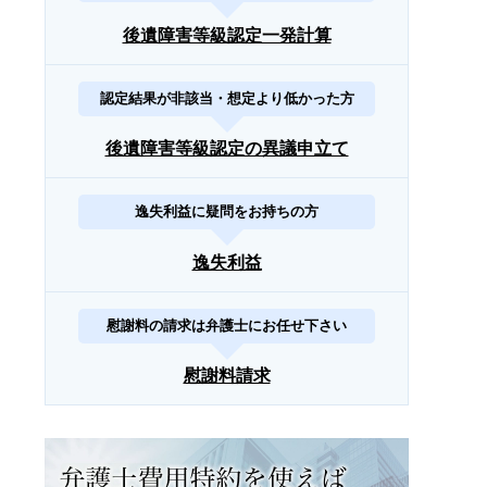
後遺障害等級認定一発計算
認定結果が非該当・想定より低かった方
後遺障害等級認定の異議申立て
逸失利益に疑問をお持ちの方
逸失利益
慰謝料の請求は弁護士にお任せ下さい
慰謝料請求