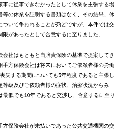
家事に従事できなかったとして休業を主張する場
書等の休業を証明する書類はなく、その結果、休
について争われることが殆どですが、本件では交
制限があったとして合意するに至りました。
険会社はもともと自賠責保険の基準で提案してき
相手方保険会社は将来においてご依頼者様の労働
が喪失する期間についても5年程度であると主張し
定等級及びご依頼者様の症状、治療状況からみ
は最低でも10年であると交渉し、合意するに至り
手方保険会社が未払いであった公共交通機関の交