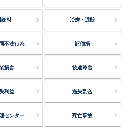
慰謝料
治療・通院
同不法行為
評価損
業損害
後遺障害
失利益
過失割合
理センター
死亡事故