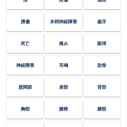
撲傷
末梢神経障害
歯牙
死亡
痛み
眼球
神経障害
耳鳴
肋骨
股関節
肩部
背部
胸部
腰椎
腰部