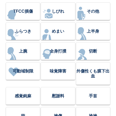
TFCC損傷
しびれ
その他
ふらつき
めまい
上半身
上腕
全身打撲
切断
可動域制限
味覚障害
外傷性くも膜下出
血
感覚鈍麻
慰謝料
手首
指
挫傷
捻挫