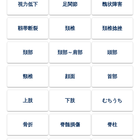
視力低下
足関節
醜状障害
靱帯断裂
頚椎
頚椎捻挫
頚部
頚部～肩部
頭部
頸椎
顔面
首部
上肢
下肢
むちうち
骨折
脊髄損傷
脊柱