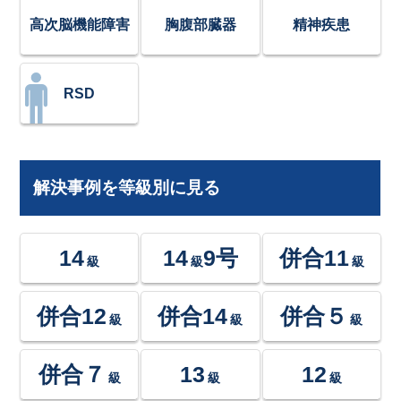
高次脳機能障害
胸腹部臓器
精神疾患
RSD
解決事例を等級別に見る
14
14
9号
併合11
級
級
級
併合12
併合14
併合５
級
級
級
併合７
13
12
級
級
級