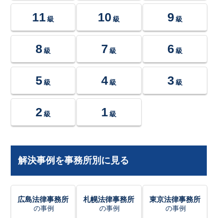
11
10
9
級
級
級
8
7
6
級
級
級
5
4
3
級
級
級
2
1
級
級
解決事例を事務所別に見る
広島法律事務所
札幌法律事務所
東京法律事務所
の事例
の事例
の事例