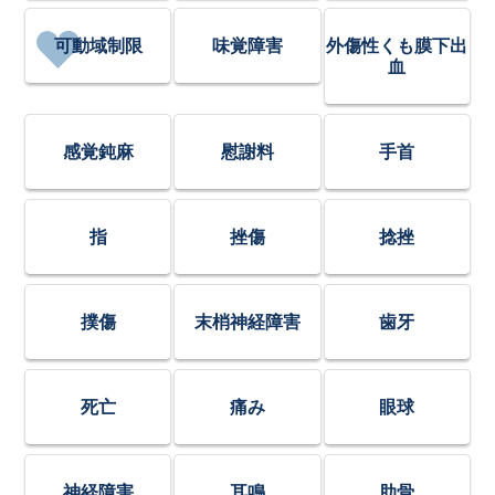
可動域制限
味覚障害
外傷性くも膜下出
血
感覚鈍麻
慰謝料
手首
指
挫傷
捻挫
撲傷
末梢神経障害
歯牙
死亡
痛み
眼球
神経障害
耳鳴
肋骨