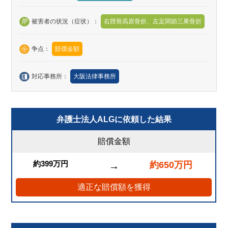
被害者の状況（症状）：
右脛骨高原骨折、左足関節三果骨折
争点：
賠償金額
対応事務所：
大阪法律事務所
弁護士法人ALGに依頼した結果
賠償金額
約399万円
約650万円
→
適正な賠償額を獲得