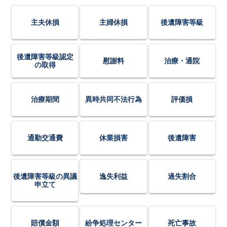
主夫休損
主婦休損
後遺障害等級
後遺障害等級認定
慰謝料
治療・通院
の取得
治療期間
異時共同不法行為
評価損
通勤交通費
休業損害
後遺障害
後遺障害等級の異議
逸失利益
過失割合
申立て
賠償金額
紛争処理センター
死亡事故