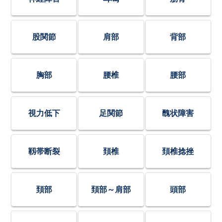
股関節
肩部
背部
胸部
腰椎
腰部
視力低下
足関節
醜状障害
靱帯断裂
頚椎
頚椎捻挫
頚部
頚部～肩部
頭部