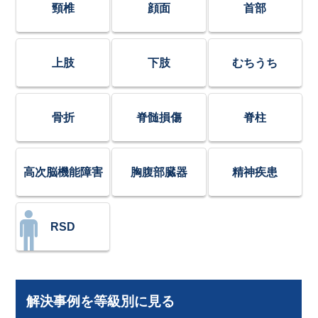
頸椎
顔面
首部
上肢
下肢
むちうち
骨折
脊髄損傷
脊柱
高次脳機能障害
胸腹部臓器
精神疾患
RSD
解決事例を等級別に見る