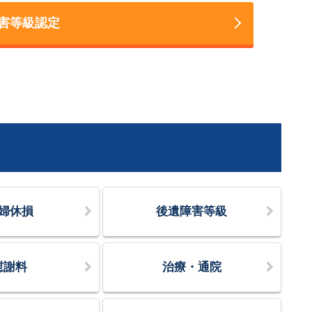
害等級認定
婦休損
後遺障害等級
慰謝料
治療・通院