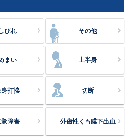
しびれ
その他
めまい
上半身
全身打撲
切断
味覚障害
外傷性くも膜下出血