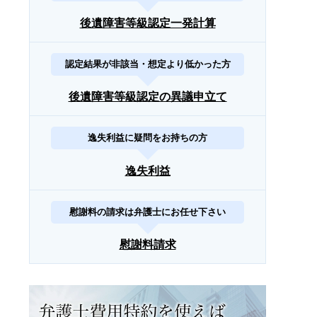
後遺障害等級認定一発計算
認定結果が非該当・想定より低かった方
後遺障害等級認定の異議申立て
逸失利益に疑問をお持ちの方
逸失利益
慰謝料の請求は弁護士にお任せ下さい
慰謝料請求