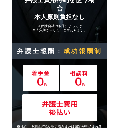
合
本人原則負担なし
※保険会社の条件によっては
本人負担が生じることがあります。
弁護士報酬：
成功報酬制
※死亡・後遺障害等級認定済みまたは認定が見込まれる