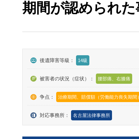
期間が認められた
後遺障害等級：
14級
被害者の状況（症状）：
腰部痛、右膝痛
争点：
治療期間、賠償額（労働能力喪失期間
対応事務所：
名古屋法律事務所