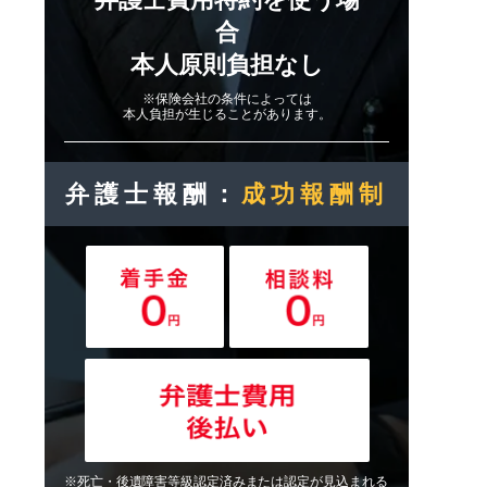
合
本人原則負担なし
※保険会社の条件によっては
本人負担が生じることがあります。
弁護士報酬：
成功報酬制
※死亡・後遺障害等級認定済みまたは認定が見込まれる