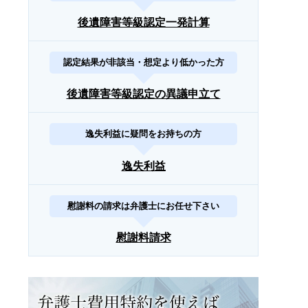
後遺障害等級認定一発計算
認定結果が非該当・想定より低かった方
後遺障害等級認定の異議申立て
逸失利益に疑問をお持ちの方
逸失利益
慰謝料の請求は弁護士にお任せ下さい
慰謝料請求