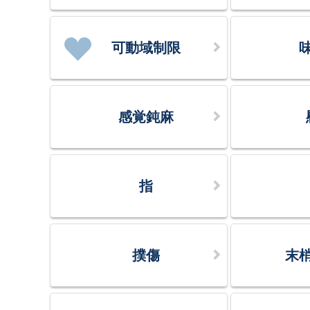
可動域制限
感覚鈍麻
指
撲傷
末