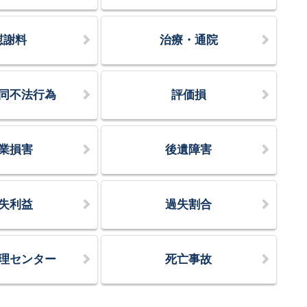
慰謝料
治療・通院
同不法行為
評価損
業損害
後遺障害
失利益
過失割合
理センター
死亡事故