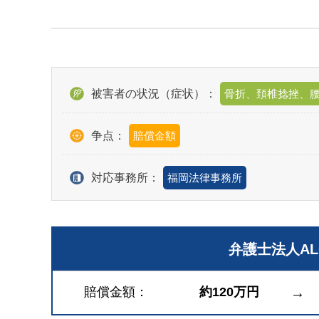
被害者の状況（症状）：
骨折、頚椎捻挫、
争点：
賠償金額
対応事務所：
福岡法律事務所
弁護士法人A
賠償金額
約120万円
→