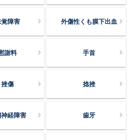
味覚障害
外傷性くも膜下出血
慰謝料
手首
挫傷
捻挫
梢神経障害
歯牙