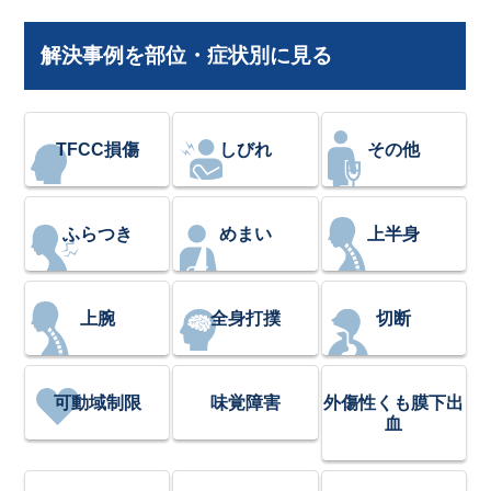
解決事例を部位・症状別に見る
TFCC損傷
しびれ
その他
ふらつき
めまい
上半身
上腕
全身打撲
切断
可動域制限
味覚障害
外傷性くも膜下出
血