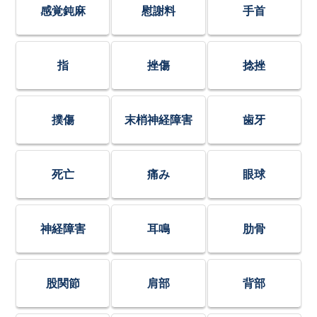
感覚鈍麻
慰謝料
手首
指
挫傷
捻挫
撲傷
末梢神経障害
歯牙
死亡
痛み
眼球
神経障害
耳鳴
肋骨
股関節
肩部
背部