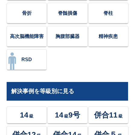
骨折
脊髄損傷
脊柱
高次脳機能障害
胸腹部臓器
精神疾患
RSD
解決事例を等級別に見る
14
14
9号
併合11
級
級
級
併合12
併合14
併合５