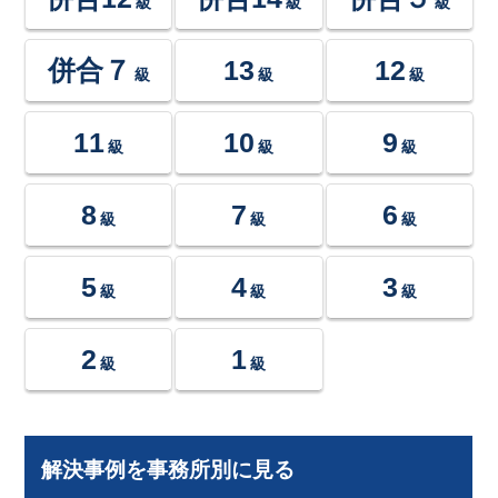
級
級
級
併合７
13
12
級
級
級
11
10
9
級
級
級
8
7
6
級
級
級
5
4
3
級
級
級
2
1
級
級
解決事例を事務所別に見る