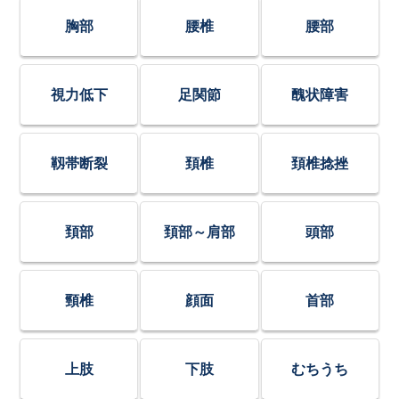
胸部
腰椎
腰部
視力低下
足関節
醜状障害
靱帯断裂
頚椎
頚椎捻挫
頚部
頚部～肩部
頭部
頸椎
顔面
首部
上肢
下肢
むちうち