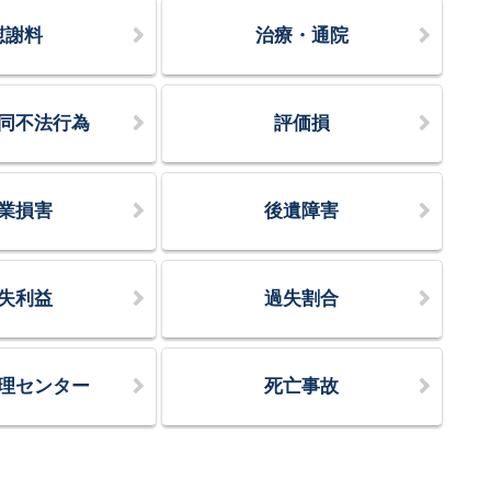
慰謝料
治療・通院
同不法行為
評価損
業損害
後遺障害
失利益
過失割合
理センター
死亡事故