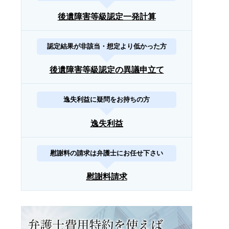
後遺障害等級認定一発計算
認定結果が非該当・想定より低かった方
後遺障害等級認定の異議申立て
逸失利益に疑問をお持ちの方
逸失利益
慰謝料の請求は弁護士にお任せ下さい
慰謝料請求