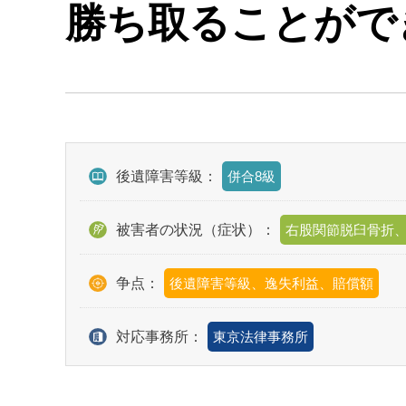
勝ち取ることがで
後遺障害等級：
併合8級
被害者の状況（症状）：
右股関節脱臼骨折
争点：
後遺障害等級、逸失利益、賠償額
対応事務所：
東京法律事務所