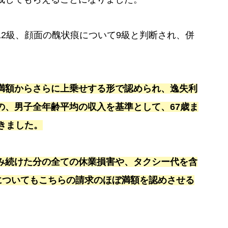
2級、顔面の醜状痕について9級と判断され、併
満額からさらに上乗せする形で認められ、逸失利
の、男子全年齢平均の収入を基準として、67歳ま
きました。
み続けた分の全ての休業損害や、タクシー代を含
についてもこちらの請求のほぼ満額を認めさせる