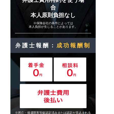
合
本人原則負担なし
※保険会社の条件によっては
本人負担が生じることがあります。
弁護士報酬：
成功報酬制
※死亡・後遺障害等級認定済みまたは認定が見込まれる