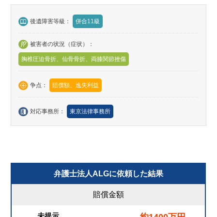
後遺障害等級：
併合11級
被害者の状況（症状）：
胸椎圧迫骨折、仙骨骨折、両膝関節挫傷
争点：
賠償額、逸失利益
対応事務所：
東京法律事務所
弁護士法人ALGに依頼した結果
賠償金額
未提示