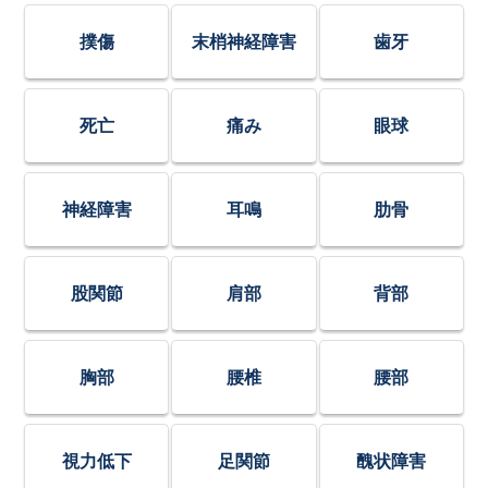
撲傷
末梢神経障害
歯牙
死亡
痛み
眼球
神経障害
耳鳴
肋骨
股関節
肩部
背部
胸部
腰椎
腰部
視力低下
足関節
醜状障害