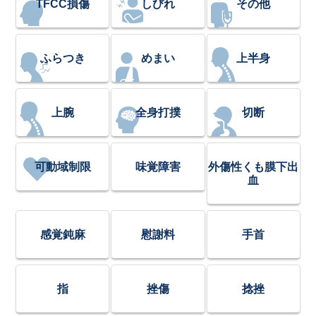
TFCC損傷
しびれ
その他
ふらつき
めまい
上半身
上腕
全身打撲
切断
可動域制限
味覚障害
外傷性くも膜下出
血
感覚鈍麻
慰謝料
手首
指
挫傷
捻挫