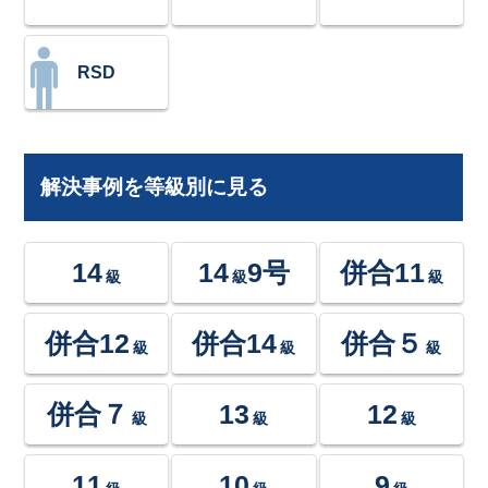
RSD
解決事例を等級別に見る
14
14
9号
併合11
級
級
級
併合12
併合14
併合５
級
級
級
併合７
13
12
級
級
級
11
10
9