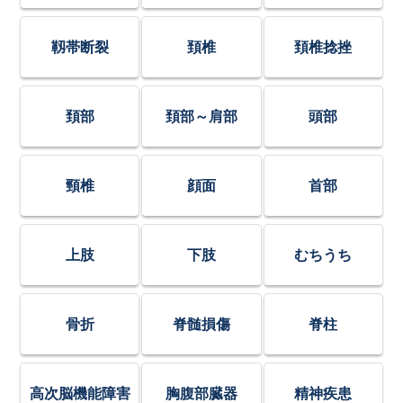
靱帯断裂
頚椎
頚椎捻挫
頚部
頚部～肩部
頭部
頸椎
顔面
首部
上肢
下肢
むちうち
骨折
脊髄損傷
脊柱
高次脳機能障害
胸腹部臓器
精神疾患