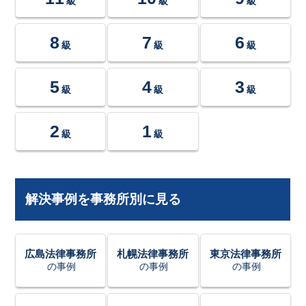
級
級
級
8
7
6
級
級
級
5
4
3
級
級
級
2
1
級
級
解決事例を事務所別に見る
広島法律事務所
札幌法律事務所
東京法律事務所
の事例
の事例
の事例