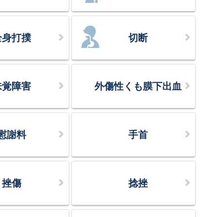
全身打撲
切断
味覚障害
外傷性くも膜下出血
慰謝料
手首
挫傷
捻挫