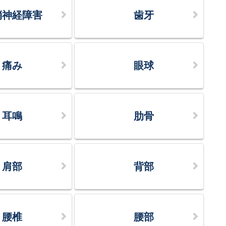
梢神経障害
歯牙
痛み
眼球
耳鳴
肋骨
肩部
背部
腰椎
腰部