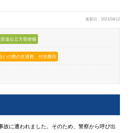
更新日：2021/04/12
橈骨遠位立方骨挫傷
会いの際の交通費、付添費用
で事故に遭われました。そのため、警察から呼び出