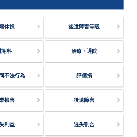
婦休損
後遺障害等級
慰謝料
治療・通院
同不法行為
評価損
業損害
後遺障害
失利益
過失割合