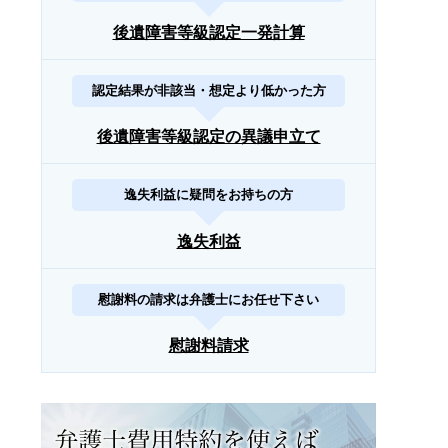
後遺障害等級認定一発計算
認定結果が非該当・想定より低かった方
後遺障害等級認定の異議申立て
逸失利益に疑問をお持ちの方
逸失利益
慰謝料の請求は弁護士にお任せ下さい
慰謝料請求