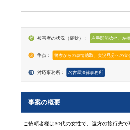
被害者の状況（症状）：
左手関節捻挫、左
争点：
警察からの事情聴取、実況見分への立
対応事務所：
名古屋法律事務所
事案の概要
ご依頼者様は30代の女性で、遠方の旅行先