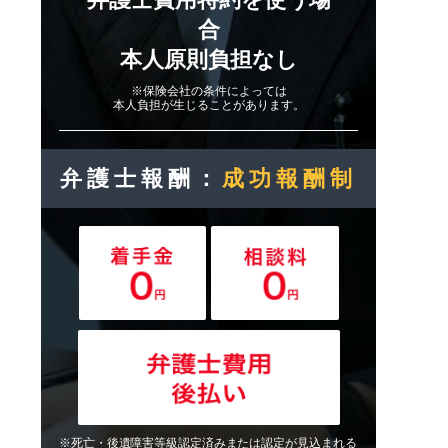
合
本人原則負担なし
※保険会社の条件によっては
本人負担が生じることがあります。
弁護士報酬：
成功報酬制
※死亡・後遺障害等級認定済みまたは認定が見込まれる