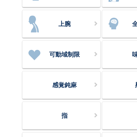
上腕
可動域制限
感覚鈍麻
指