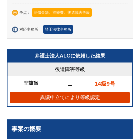
争点：
賠償金額、治療費、後遺障害等級
対応事務所：
埼玉法律事務所
弁護士法人ALGに依頼した結果
後遺障害等級
非該当
14級9号
→
異議申立てにより等級認定
事案の概要