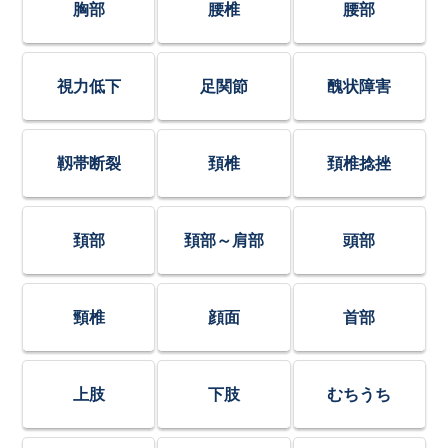
胸部
腰椎
腰部
視力低下
足関節
醜状障害
靱帯断裂
頚椎
頚椎捻挫
頚部
頚部～肩部
頭部
頸椎
顔面
首部
上肢
下肢
むちうち