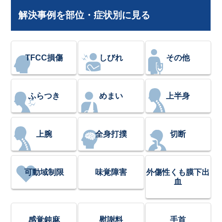
解決事例を部位・症状別に見る
TFCC損傷
しびれ
その他
ふらつき
めまい
上半身
上腕
全身打撲
切断
可動域制限
味覚障害
外傷性くも膜下出
血
感覚鈍麻
慰謝料
手首