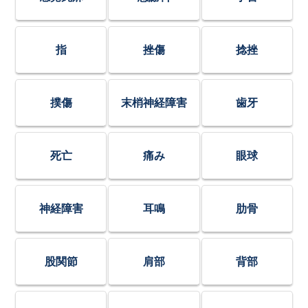
指
挫傷
捻挫
撲傷
末梢神経障害
歯牙
死亡
痛み
眼球
神経障害
耳鳴
肋骨
股関節
肩部
背部