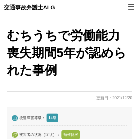
交通事故弁護士ALG
むちうちで労働能力
喪失期間5年が認めら
れた事例
更新日：2021/12/20
後遺障害等級：
14級
被害者の状況（症状）：
頸椎捻挫