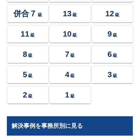
併合７
13
12
級
級
級
11
10
9
級
級
級
8
7
6
級
級
級
5
4
3
級
級
級
2
1
級
級
解決事例を事務所別に見る