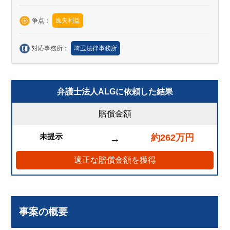
争点：
逸失利益
対応事務所：
埼玉法律事務所
弁護士法人ALGに依頼した結果
賠償金額
未提示
約262万円
→
適正な賠償金額を獲得
事案の概要