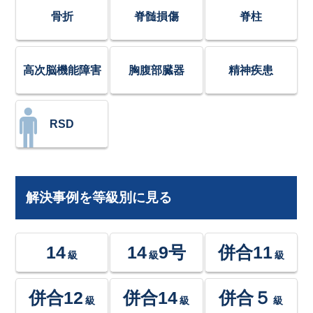
骨折
脊髄損傷
脊柱
高次脳機能障害
胸腹部臓器
精神疾患
RSD
解決事例を等級別に見る
14
14
9号
併合11
級
級
級
併合12
併合14
併合５
級
級
級