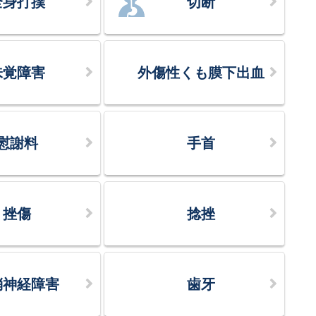
全身打撲
切断
味覚障害
外傷性くも膜下出血
慰謝料
手首
挫傷
捻挫
梢神経障害
歯牙