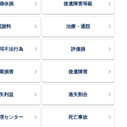
婦休損
後遺障害等級
慰謝料
治療・通院
同不法行為
評価損
業損害
後遺障害
失利益
過失割合
理センター
死亡事故