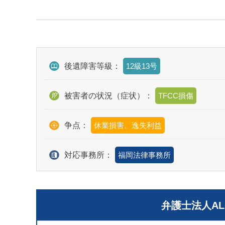
後遺障害等級：
12級13号
被害者の状況（症状）：
TFCC損傷
争点：
休業損害、逸失利益
対応事務所：
福岡法律事務所
弁護士法人A