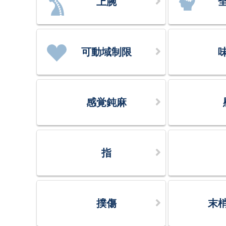
上腕
可動域制限
感覚鈍麻
指
撲傷
末