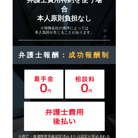
合
本人原則負担なし
※保険会社の条件によっては
本人負担が生じることがあります。
弁護士報酬：
成功報酬制
※死亡・後遺障害等級認定済みまたは認定が見込まれる