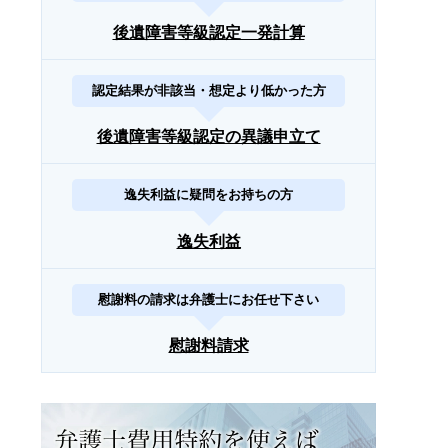
後遺障害等級認定一発計算
認定結果が非該当・想定より低かった方
後遺障害等級認定の異議申立て
逸失利益に疑問をお持ちの方
逸失利益
慰謝料の請求は弁護士にお任せ下さい
慰謝料請求