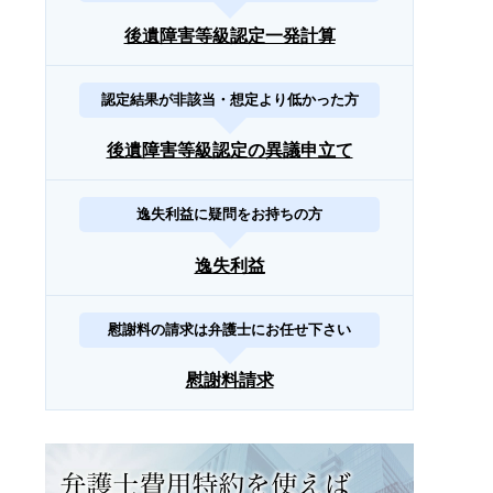
後遺障害等級認定一発計算
認定結果が非該当・想定より低かった方
後遺障害等級認定の異議申立て
逸失利益に疑問をお持ちの方
逸失利益
慰謝料の請求は弁護士にお任せ下さい
慰謝料請求