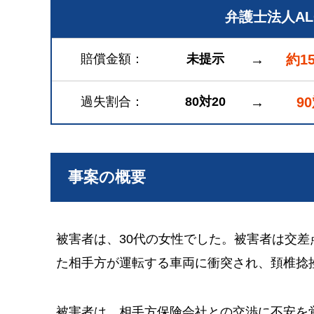
弁護士法人A
賠償金額
未提示
→
約1
過失割合
80対20
→
9
事案の概要
被害者は、30代の女性でした。被害者は交
た相手方が運転する車両に衝突され、頚椎捻
被害者は、相手方保険会社との交渉に不安を