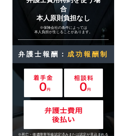
合
本人原則負担なし
※保険会社の条件によっては
本人負担が生じることがあります。
弁護士報酬：
成功報酬制
※死亡・後遺障害等級認定済みまたは認定が見込まれる