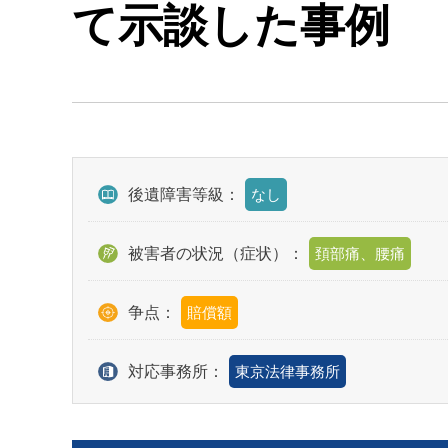
て示談した事例
後遺障害等級：
なし
被害者の状況（症状）：
頚部痛、腰痛
争点：
賠償額
対応事務所：
東京法律事務所