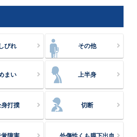
しびれ
その他
めまい
上半身
全身打撲
切断
味覚障害
外傷性くも膜下出血