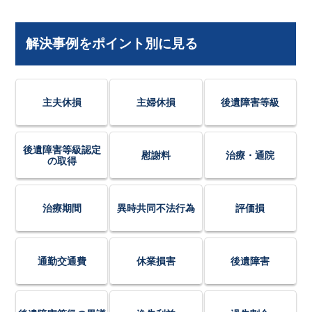
解決事例をポイント別に見る
主夫休損
主婦休損
後遺障害等級
後遺障害等級認定
慰謝料
治療・通院
の取得
治療期間
異時共同不法行為
評価損
通勤交通費
休業損害
後遺障害