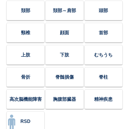
頚部
頚部～肩部
頭部
頸椎
顔面
首部
上肢
下肢
むちうち
骨折
脊髄損傷
脊柱
高次脳機能障害
胸腹部臓器
精神疾患
RSD