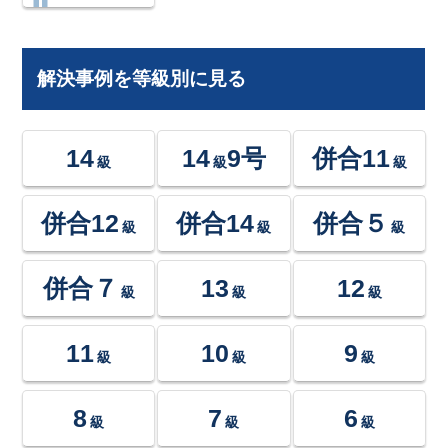
解決事例を等級別に見る
14
14
9号
併合11
級
級
級
併合12
併合14
併合５
級
級
級
併合７
13
12
級
級
級
11
10
9
級
級
級
8
7
6
級
級
級