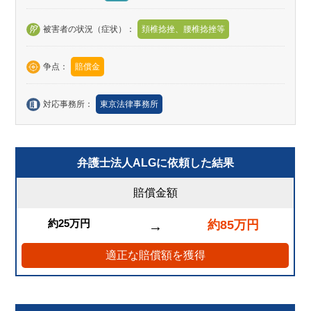
被害者の状況（症状）：
頚椎捻挫、腰椎捻挫等
争点：
賠償金
対応事務所：
東京法律事務所
弁護士法人ALGに依頼した結果
賠償金額
約25万円
約85万円
→
適正な賠償額を獲得