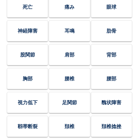
死亡
痛み
眼球
神経障害
耳鳴
肋骨
股関節
肩部
背部
胸部
腰椎
腰部
視力低下
足関節
醜状障害
靱帯断裂
頚椎
頚椎捻挫