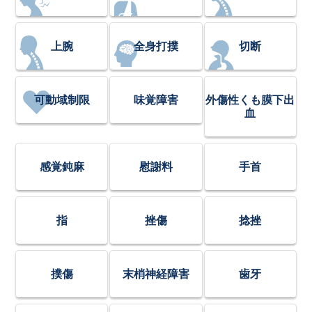
上腕
全身打撲
切断
可動域制限
味覚障害
外傷性くも膜下出
血
感覚鈍麻
慰謝料
手首
指
挫傷
捻挫
撲傷
末梢神経障害
歯牙