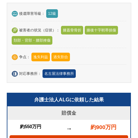
後遺障害等級：
12級
被害者の状況（症状）：
膝蓋骨骨折
膝後十字靭帯損傷
頚部・背部・腰部挫傷
争点：
逸失利益
過失割合
対応事務所：
名古屋法律事務所
弁護士法人ALGに依頼した結果
賠償金
約550万円
約900万円
→