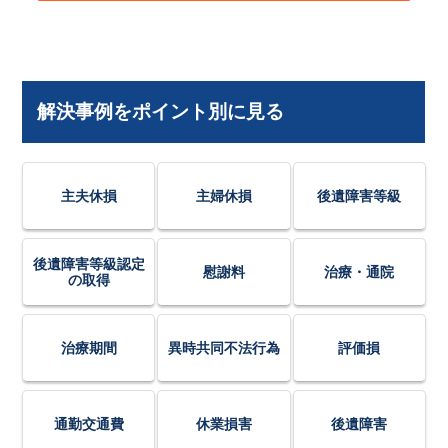
解決事例をポイント別に見る
主夫休損
主婦休損
後遺障害等級
後遺障害等級認定
慰謝料
治療・通院
の取得
治療期間
異時共同不法行為
評価損
通勤交通費
休業損害
後遺障害