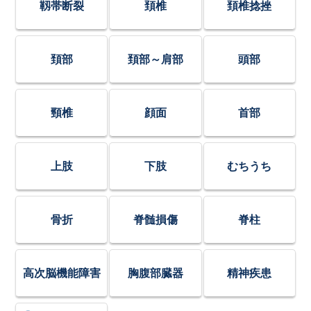
靱帯断裂
頚椎
頚椎捻挫
頚部
頚部～肩部
頭部
頸椎
顔面
首部
上肢
下肢
むちうち
骨折
脊髄損傷
脊柱
高次脳機能障害
胸腹部臓器
精神疾患