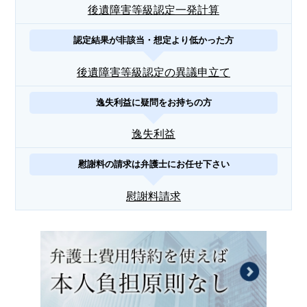
後遺障害等級認定一発計算
認定結果が非該当・想定より低かった方
後遺障害等級認定の異議申立て
逸失利益に疑問をお持ちの方
逸失利益
慰謝料の請求は弁護士にお任せ下さい
慰謝料請求