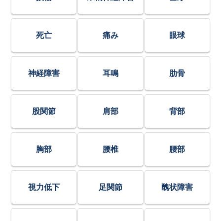
死亡
痛み
眼球
神経障害
耳鳴
肋骨
股関節
肩部
背部
胸部
腰椎
腰部
視力低下
足関節
醜状障害