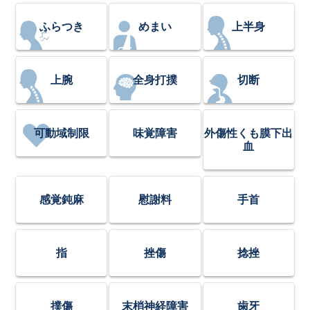
ふらつき
めまい
上半身
上腕
全身打撲
切断
可動域制限
味覚障害
外傷性くも膜下出
血
感覚鈍麻
慰謝料
手首
指
挫傷
捻挫
撲傷
末梢神経障害
歯牙