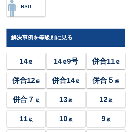
RSD
解決事例を等級別に見る
14
14
9号
併合11
級
級
級
併合12
併合14
併合５
級
級
級
併合７
13
12
級
級
級
11
10
9
級
級
級