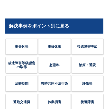
解決事例をポイント別に見る
主夫休損
主婦休損
後遺障害等級
後遺障害等級認定
慰謝料
治療・通院
の取得
治療期間
異時共同不法行為
評価損
通勤交通費
休業損害
後遺障害