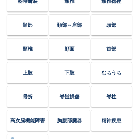
靱帯断裂
頚椎
頚椎捻挫
頚部
頚部～肩部
頭部
頸椎
顔面
首部
上肢
下肢
むちうち
骨折
脊髄損傷
脊柱
高次脳機能障害
胸腹部臓器
精神疾患