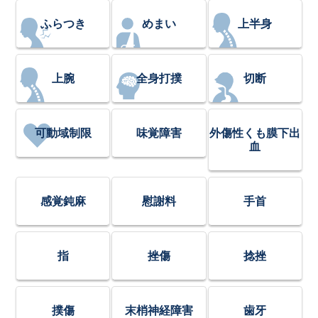
ふらつき
めまい
上半身
上腕
全身打撲
切断
可動域制限
味覚障害
外傷性くも膜下出
血
感覚鈍麻
慰謝料
手首
指
挫傷
捻挫
撲傷
末梢神経障害
歯牙