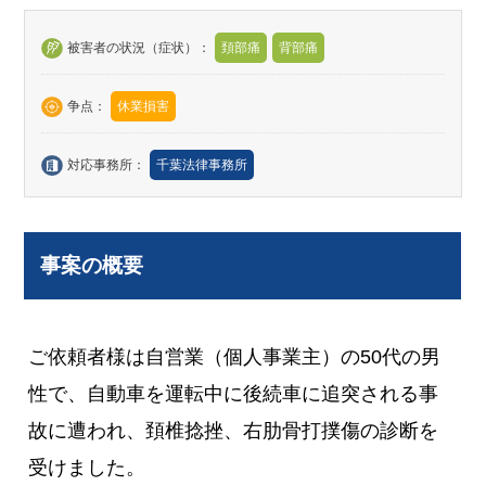
被害者の状況（症状）：
頚部痛
背部痛
争点：
休業損害
対応事務所：
千葉法律事務所
事案の概要
ご依頼者様は自営業（個人事業主）の50代の男
性で、自動車を運転中に後続車に追突される事
故に遭われ、頚椎捻挫、右肋骨打撲傷の診断を
受けました。