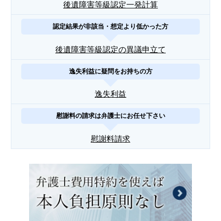
後遺障害等級認定一発計算
認定結果が非該当・想定より低かった方
後遺障害等級認定の異議申立て
逸失利益に疑問をお持ちの方
逸失利益
慰謝料の請求は弁護士にお任せ下さい
慰謝料請求