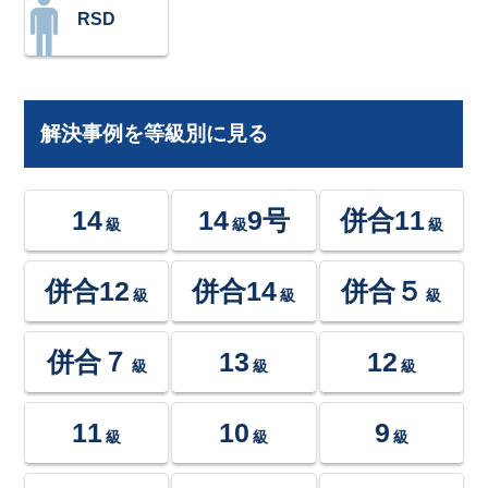
RSD
解決事例を等級別に見る
14
14
9号
併合11
級
級
級
併合12
併合14
併合５
級
級
級
併合７
13
12
級
級
級
11
10
9
級
級
級