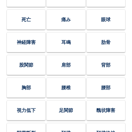
死亡
痛み
眼球
神経障害
耳鳴
肋骨
股関節
肩部
背部
胸部
腰椎
腰部
視力低下
足関節
醜状障害