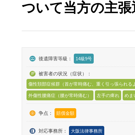
ついて当方の主張
後遺障害等級：
14級9号
被害者の状況（症状）：
傷性頚部症候群（首が常時痛む、重く引っ張られる
外傷性腰痛症（腰が常時痛む）
左手の痺れ
めま
争点：
賠償金額
対応事務所：
大阪法律事務所