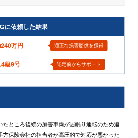
LGに依頼した結果
240万円
適正な損害賠償を獲得
14級9号
認定前からサポート
いたところ後続の加害車両が居眠り運転のため追
手方保険会社の担当者が高圧的で対応が悪かった