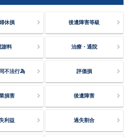
婦休損
後遺障害等級
慰謝料
治療・通院
同不法行為
評価損
業損害
後遺障害
失利益
過失割合