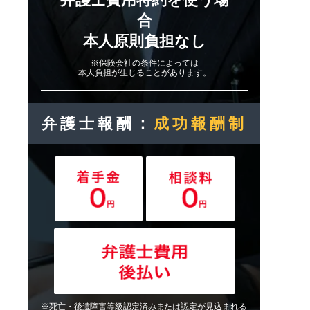
合
本人原則負担なし
※保険会社の条件によっては
本人負担が生じることがあります。
弁護士報酬：
成功報酬制
※死亡・後遺障害等級認定済みまたは認定が見込まれる