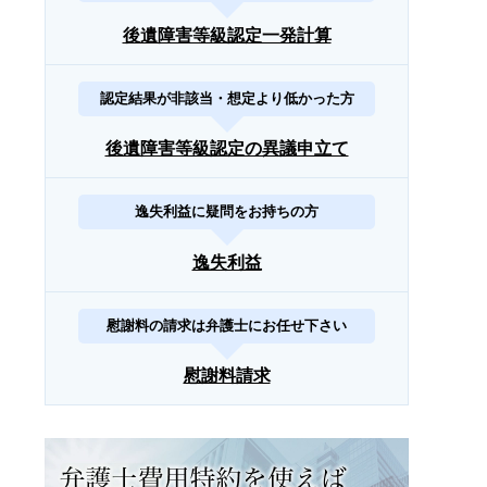
後遺障害等級認定一発計算
認定結果が非該当・想定より低かった方
後遺障害等級認定の異議申立て
逸失利益に疑問をお持ちの方
逸失利益
慰謝料の請求は弁護士にお任せ下さい
慰謝料請求