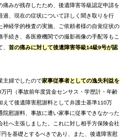
の痛みが残存したため、後遺障害等級認定申請を
経過、現在の症状について詳しく聞き取りを行
た神経学的検査の実施、ご依頼者様の自覚症状の
務手続き、各医療機関での撮影画像の手配等もこ
て、
首の痛みに対して後遺障害等級14級9号が認
業主婦でしたので
家事従事者としての逸失利益を
0万円（事故前年度賃金センサス・学歴計・年齢
えて後遺障害慰謝料として弁護士基準110万
通院慰謝料、事故に遭い家事に従事できなかった
会社へ主張しました。これに対し相手方保険会社
万円を基礎とするべきであり、また、後遺障害慰