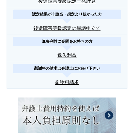
後遺障害等級認定一発計算
認定結果が非該当・想定より低かった方
後遺障害等級認定の異議申立て
逸失利益に疑問をお持ちの方
逸失利益
慰謝料の請求は弁護士にお任せ下さい
慰謝料請求