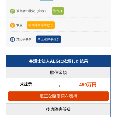
被害者の状況（症状）：
頚部痛
争点：
後遺障害等級など
対応事務所：
埼玉法律事務所
弁護士法人ALGに依頼した結果
賠償金額
未提示
450万円
→
適正な賠償額を獲得
後遺障害等級