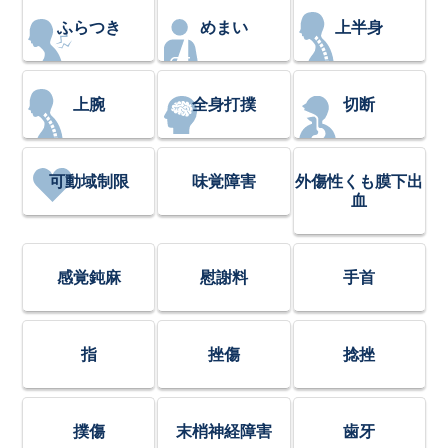
ふらつき
めまい
上半身
上腕
全身打撲
切断
可動域制限
味覚障害
外傷性くも膜下出
血
感覚鈍麻
慰謝料
手首
指
挫傷
捻挫
撲傷
末梢神経障害
歯牙