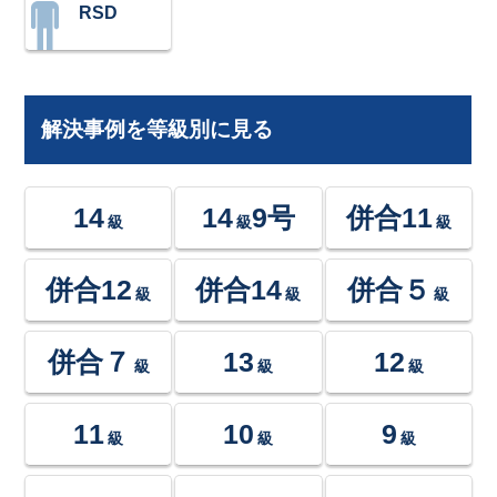
RSD
解決事例を等級別に見る
14
14
9号
併合11
級
級
級
併合12
併合14
併合５
級
級
級
併合７
13
12
級
級
級
11
10
9
級
級
級