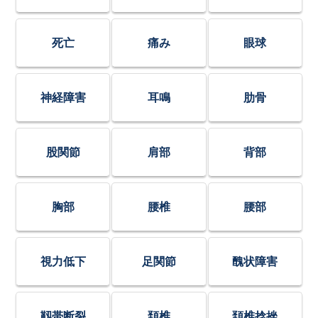
死亡
痛み
眼球
神経障害
耳鳴
肋骨
股関節
肩部
背部
胸部
腰椎
腰部
視力低下
足関節
醜状障害
靱帯断裂
頚椎
頚椎捻挫