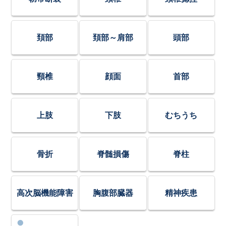
頚部
頚部～肩部
頭部
頸椎
顔面
首部
上肢
下肢
むちうち
骨折
脊髄損傷
脊柱
高次脳機能障害
胸腹部臓器
精神疾患