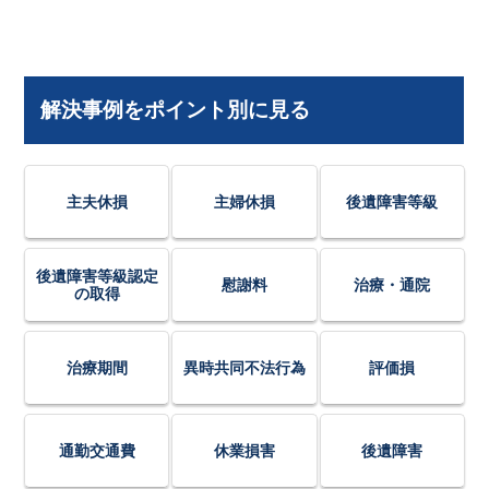
解決事例をポイント別に見る
主夫休損
主婦休損
後遺障害等級
後遺障害等級認定
慰謝料
治療・通院
の取得
治療期間
異時共同不法行為
評価損
通勤交通費
休業損害
後遺障害