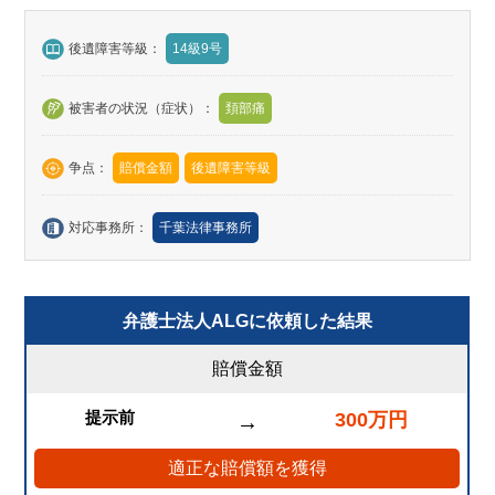
後遺障害等級：
14級9号
被害者の状況（症状）：
頚部痛
争点：
賠償金額
後遺障害等級
対応事務所：
千葉法律事務所
弁護士法人ALGに依頼した結果
賠償金額
提示前
300万円
→
適正な賠償額を獲得