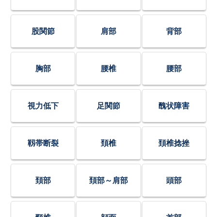
股関節
肩部
背部
胸部
腰椎
腰部
視力低下
足関節
醜状障害
靱帯断裂
頚椎
頚椎捻挫
頚部
頚部～肩部
頭部