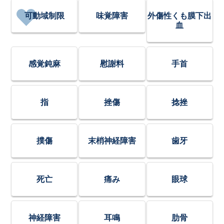
可動域制限
味覚障害
外傷性くも膜下出
血
感覚鈍麻
慰謝料
手首
指
挫傷
捻挫
撲傷
末梢神経障害
歯牙
死亡
痛み
眼球
神経障害
耳鳴
肋骨