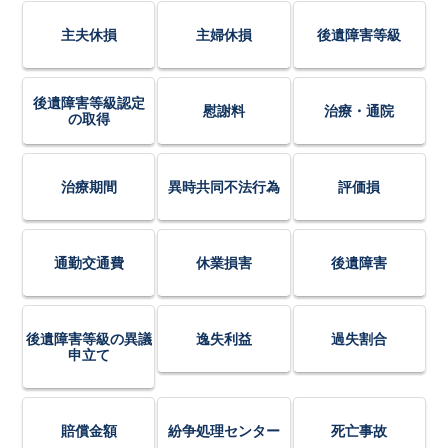
主夫休損
主婦休損
後遺障害等級
後遺障害等級認定
慰謝料
治療・通院
の取得
治療期間
異時共同不法行為
評価損
通勤交通費
休業損害
後遺障害
後遺障害等級の異議
逸失利益
過失割合
申立て
賠償金額
紛争処理センター
死亡事故