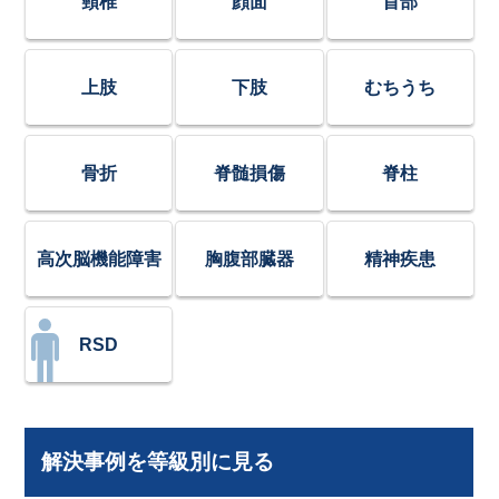
頸椎
顔面
首部
上肢
下肢
むちうち
骨折
脊髄損傷
脊柱
高次脳機能障害
胸腹部臓器
精神疾患
RSD
解決事例を等級別に見る