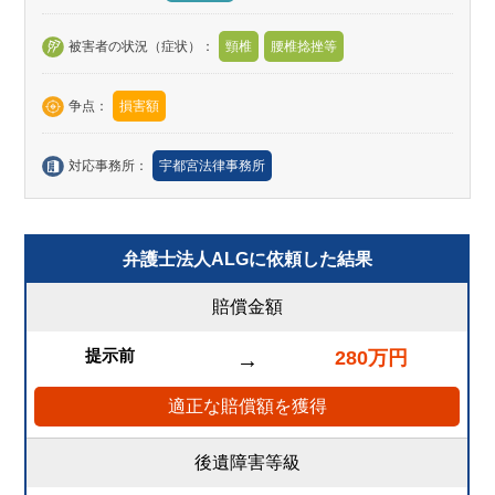
被害者の状況（症状）：
頸椎
腰椎捻挫等
争点：
損害額
対応事務所：
宇都宮法律事務所
弁護士法人ALGに依頼した結果
賠償金額
提示前
280万円
→
適正な賠償額を獲得
後遺障害等級