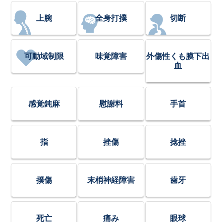
上腕
全身打撲
切断
可動域制限
味覚障害
外傷性くも膜下出
血
感覚鈍麻
慰謝料
手首
指
挫傷
捻挫
撲傷
末梢神経障害
歯牙
死亡
痛み
眼球