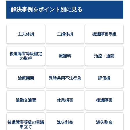
解決事例をポイント別に見る
主夫休損
主婦休損
後遺障害等級
後遺障害等級認定
慰謝料
治療・通院
の取得
治療期間
異時共同不法行為
評価損
通勤交通費
休業損害
後遺障害
後遺障害等級の異議
逸失利益
過失割合
申立て