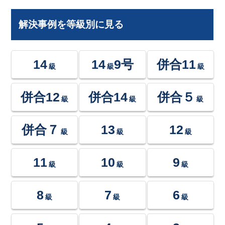
解決事例を等級別に見る
14
14
9号
併合11
級
級
級
併合12
併合14
併合５
級
級
級
併合７
13
12
級
級
級
11
10
9
級
級
級
8
7
6
級
級
級