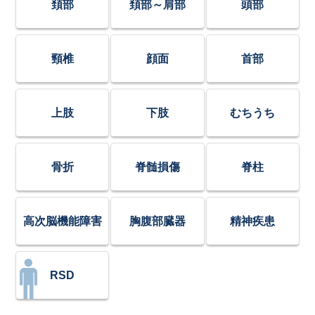
頚部
頚部～肩部
頭部
頸椎
顔面
首部
上肢
下肢
むちうち
骨折
脊髄損傷
脊柱
高次脳機能障害
胸腹部臓器
精神疾患
RSD