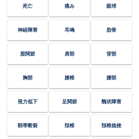
死亡
痛み
眼球
神経障害
耳鳴
肋骨
股関節
肩部
背部
胸部
腰椎
腰部
視力低下
足関節
醜状障害
靱帯断裂
頚椎
頚椎捻挫