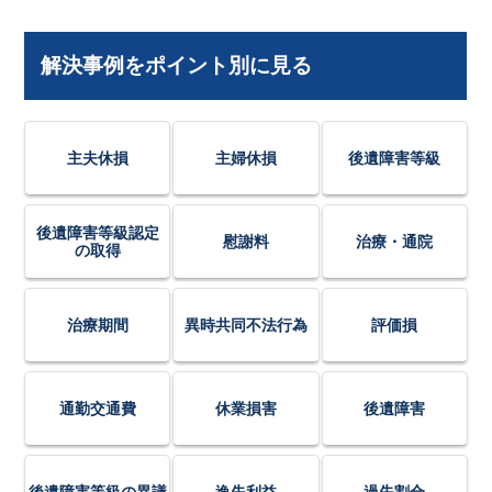
解決事例をポイント別に見る
主夫休損
主婦休損
後遺障害等級
後遺障害等級認定
慰謝料
治療・通院
の取得
治療期間
異時共同不法行為
評価損
通勤交通費
休業損害
後遺障害