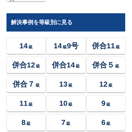
解決事例を等級別に見る
14
14
9号
併合11
級
級
級
併合12
併合14
併合５
級
級
級
併合７
13
12
級
級
級
11
10
9
級
級
級
8
7
6
級
級
級