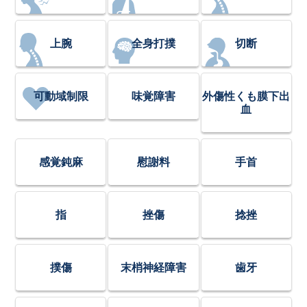
上腕
全身打撲
切断
可動域制限
味覚障害
外傷性くも膜下出
血
感覚鈍麻
慰謝料
手首
指
挫傷
捻挫
撲傷
末梢神経障害
歯牙