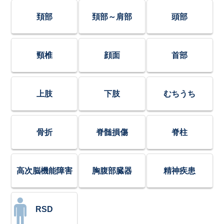
頚部
頚部～肩部
頭部
頸椎
顔面
首部
上肢
下肢
むちうち
骨折
脊髄損傷
脊柱
高次脳機能障害
胸腹部臓器
精神疾患
RSD