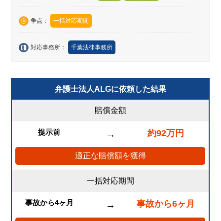
争点：
一括対応期間
対応事務所：
千葉法律事務所
弁護士法人ALGに依頼した結果
賠償金額
提示前
約92万円
→
適正な賠償額を獲得
一括対応期間
事故から4ヶ月
事故から6ヶ月
→