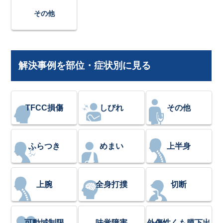
その他
解決事例を部位・症状別に見る
TFCC損傷
しびれ
その他
ふらつき
めまい
上半身
上腕
全身打撲
切断
可動域制限
味覚障害
外傷性くも膜下出