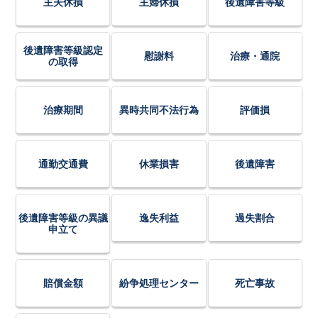
主夫休損
主婦休損
後遺障害等級
後遺障害等級認定
慰謝料
治療・通院
の取得
治療期間
異時共同不法行為
評価損
通勤交通費
休業損害
後遺障害
後遺障害等級の異議
逸失利益
過失割合
申立て
賠償金額
紛争処理センター
死亡事故