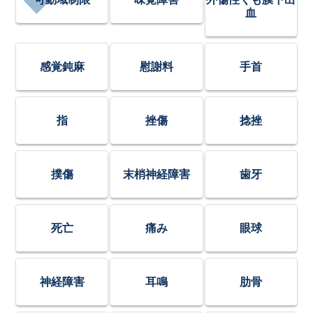
血
感覚鈍麻
慰謝料
手首
指
挫傷
捻挫
撲傷
末梢神経障害
歯牙
死亡
痛み
眼球
神経障害
耳鳴
肋骨