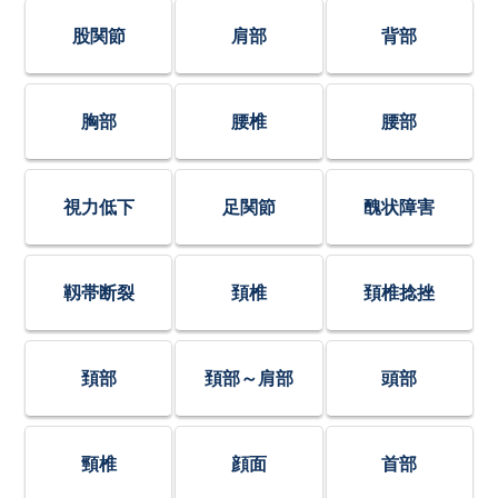
股関節
肩部
背部
胸部
腰椎
腰部
視力低下
足関節
醜状障害
靱帯断裂
頚椎
頚椎捻挫
頚部
頚部～肩部
頭部
頸椎
顔面
首部