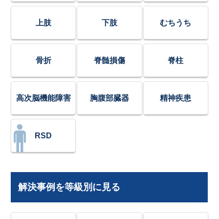
上肢
下肢
むちうち
骨折
脊髄損傷
脊柱
高次脳機能障害
胸腹部臓器
精神疾患
RSD
解決事例を等級別に見る