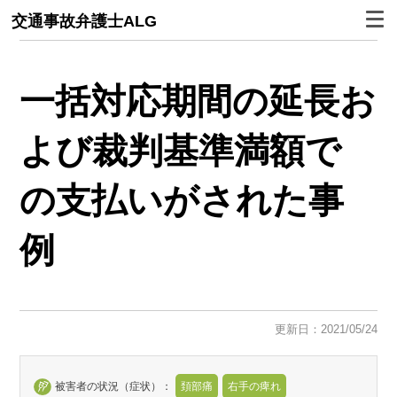
交通事故弁護士ALG
一括対応期間の延長お
よび裁判基準満額で
の支払いがされた事
例
更新日：2021/05/24
被害者の状況（症状）：
頚部痛
右手の痺れ