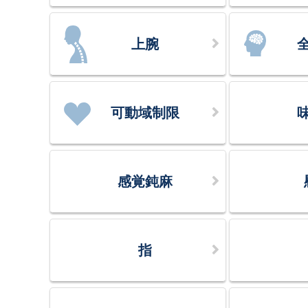
上腕
可動域制限
感覚鈍麻
指