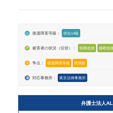
後遺障害等級：
併合14級
被害者の状況（症状）：
頸椎捻挫
腰椎捻
争点：
後遺障害等級
賠償額
対応事務所：
東京法律事務所
弁護士法人A