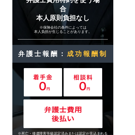
合
本人原則負担なし
※保険会社の条件によっては
本人負担が生じることがあります。
弁護士報酬：
成功報酬制
※死亡・後遺障害等級認定済みまたは認定が見込まれる