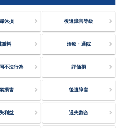
婦休損
後遺障害等級
慰謝料
治療・通院
同不法行為
評価損
業損害
後遺障害
失利益
過失割合