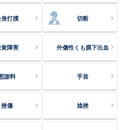
全身打撲
切断
味覚障害
外傷性くも膜下出血
慰謝料
手首
挫傷
捻挫