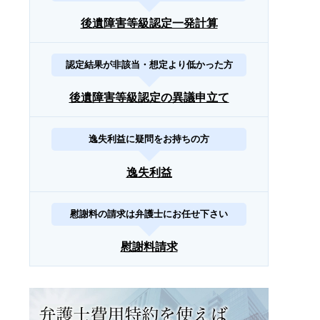
後遺障害等級認定一発計算
認定結果が非該当・想定より低かった方
後遺障害等級認定の異議申立て
逸失利益に疑問をお持ちの方
逸失利益
慰謝料の請求は弁護士にお任せ下さい
慰謝料請求