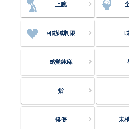
上腕
可動域制限
感覚鈍麻
指
撲傷
末