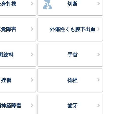
全身打撲
切断
味覚障害
外傷性くも膜下出血
慰謝料
手首
挫傷
捻挫
梢神経障害
歯牙