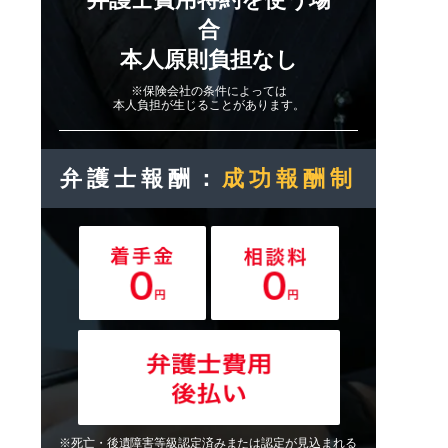
合
本人原則負担なし
※保険会社の条件によっては
本人負担が生じることがあります。
弁護士報酬：
成功報酬制
※死亡・後遺障害等級認定済みまたは認定が見込まれる