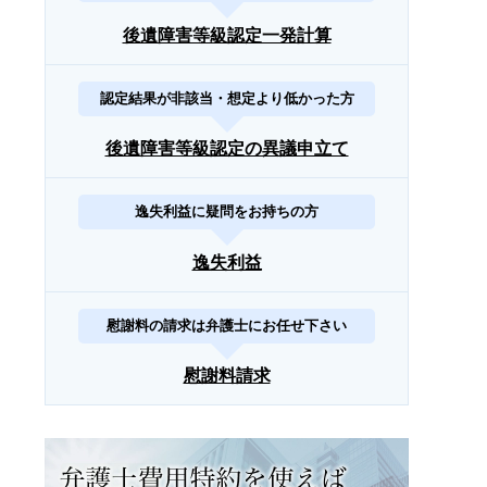
後遺障害等級認定一発計算
認定結果が非該当・想定より低かった方
後遺障害等級認定の異議申立て
逸失利益に疑問をお持ちの方
逸失利益
慰謝料の請求は弁護士にお任せ下さい
慰謝料請求