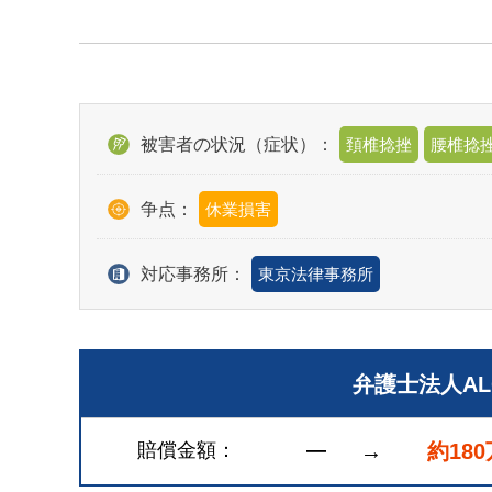
被害者の状況（症状）：
頚椎捻挫
腰椎捻
争点：
休業損害
対応事務所：
東京法律事務所
弁護士法人A
賠償金額
―
→
約18