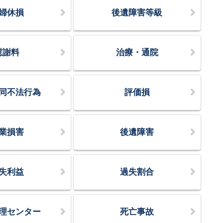
婦休損
後遺障害等級
慰謝料
治療・通院
同不法行為
評価損
業損害
後遺障害
失利益
過失割合
理センター
死亡事故