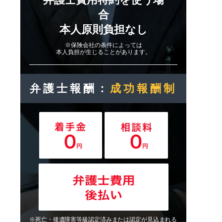
合
本人原則負担なし
※保険会社の条件によっては
本人負担が生じることがあります。
弁護士報酬：
成功報酬制
※死亡・後遺障害等級認定済みまたは認定が見込まれる