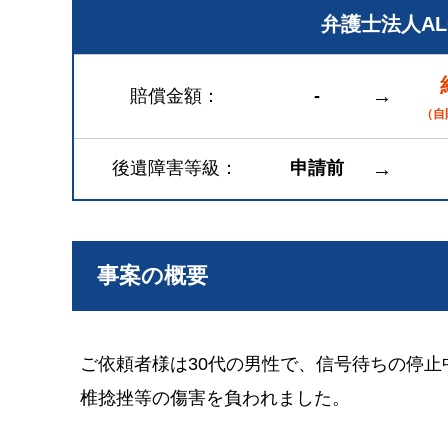
弁護士法人A
→
賠償金額
-
（自
後遺障害等級
申請前
→
事案の概要
ご依頼者様は30代の男性で、信号待ちの停
椎捻挫等の傷害を負われました。