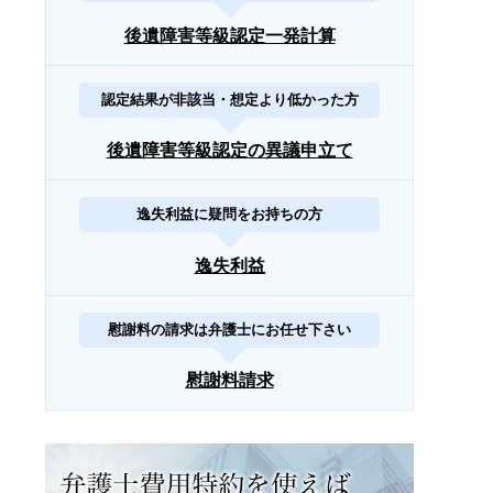
後遺障害等級認定一発計算
認定結果が非該当・想定より低かった方
後遺障害等級認定の異議申立て
逸失利益に疑問をお持ちの方
逸失利益
慰謝料の請求は弁護士にお任せ下さい
慰謝料請求