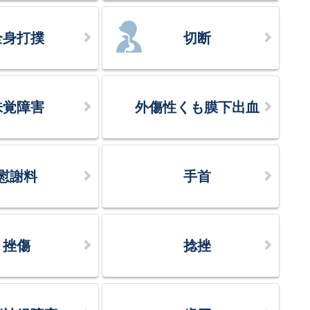
全身打撲
切断
味覚障害
外傷性くも膜下出血
慰謝料
手首
挫傷
捻挫