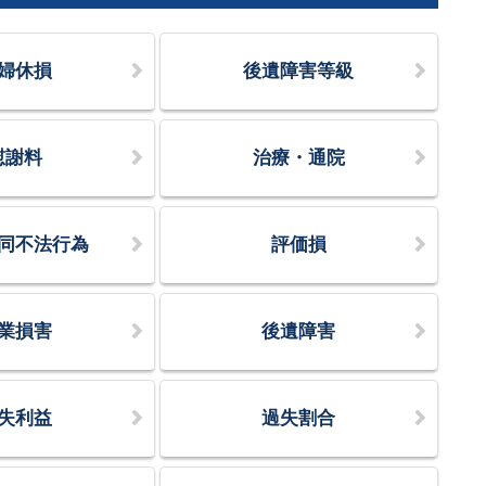
婦休損
後遺障害等級
慰謝料
治療・通院
同不法行為
評価損
業損害
後遺障害
失利益
過失割合