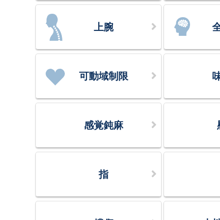
上腕
可動域制限
感覚鈍麻
指