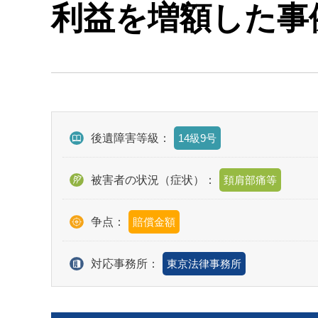
利益を増額した事
後遺障害等級：
14級9号
被害者の状況（症状）：
頚肩部痛等
争点：
賠償金額
対応事務所：
東京法律事務所