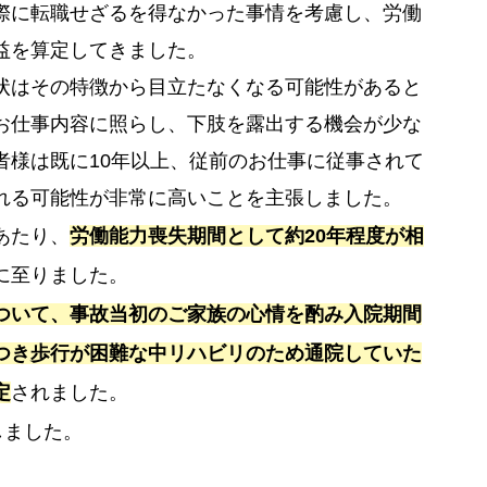
際に転職せざるを得なかった事情を考慮し、労働
益を算定してきました。
状はその特徴から目立たなくなる可能性があると
お仕事内容に照らし、下肢を露出する機会が少な
者様は既に10年以上、従前のお仕事に従事されて
れる可能性が非常に高いことを主張しました。
あたり、
労働能力喪失期間として約20年程度が相
に至りました。
ついて、事故当初のご家族の心情を酌み入院期間
つき歩行が困難な中リハビリのため通院していた
定
されました。
しました。