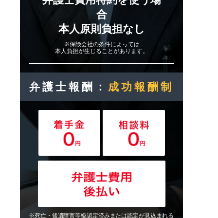
合
本人原則負担なし
※保険会社の条件によっては
本人負担が生じることがあります。
弁護士報酬：
成功報酬制
※死亡・後遺障害等級認定済みまたは認定が見込まれる