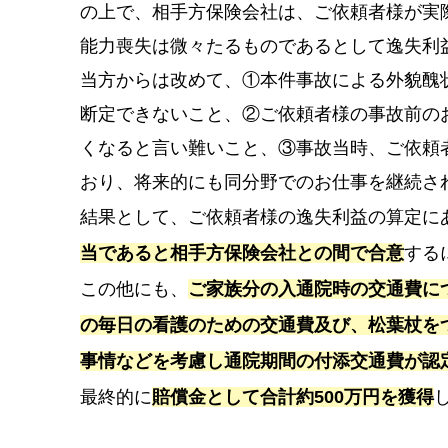
の上で、相手方保険会社は、ご依頼者様が実
能力喪失は微々たるものであるとして逸失利
当方からは改めて、①本件事故による外貌醜
断定できないこと、②ご依頼者様の事故前の
くなると言い難いこと、③事故当時、ご依頼
おり、将来的にも同分野でのお仕事を継続さ
結果として、ご依頼者様の逸失利益の算定に
当であると相手方保険会社との間で合意
する
この他にも、
ご家族分の入通院時の交通費に
の毎日の看護のための交通費及び、松葉杖を
事情などを考慮し通院期間の付添交通費が認
最終的に
賠償金として合計約500万円を獲得