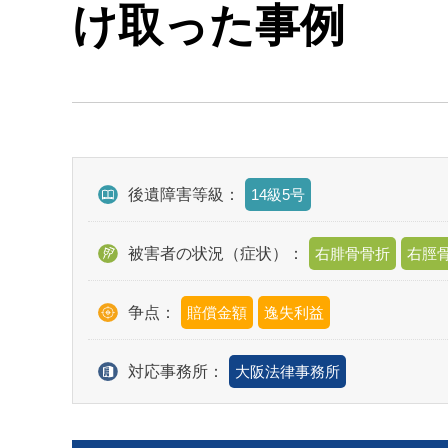
け取った事例
後遺障害等級：
14級5号
被害者の状況（症状）：
右腓骨骨折
右脛
争点：
賠償金額
逸失利益
対応事務所：
大阪法律事務所