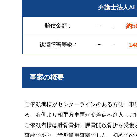
弁護士法人A
賠償金額
–
→
約5
後遺障害等級
–
→
1
事案の概要
ご依頼者様がセンターラインのある方側一車
ろ、右側より相手方車両が交差点へ進入しご
ご依頼者様は腓骨骨折、脛骨開放骨折を受傷
事故であり、労災適用事案でした。初めての