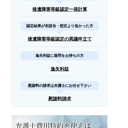
後遺障害等級認定一発計算
認定結果が非該当・想定より低かった方
後遺障害等級認定の異議申立て
逸失利益に疑問をお持ちの方
逸失利益
慰謝料の請求は弁護士にお任せ下さい
慰謝料請求