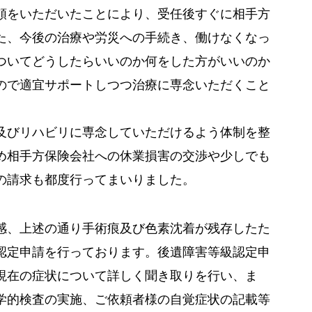
頼をいただいたことにより、受任後すぐに相手方
た、今後の治療や労災への手続き、働けなくなっ
ついてどうしたらいいのか何をした方がいいのか
ので適宜サポートしつつ治療に専念いただくこと
及びリハビリに専念していただけるよう体制を整
め相手方保険会社への休業損害の交渉や少しでも
の請求も都度行ってまいりました。
感、上述の通り手術痕及び色素沈着が残存したた
認定申請を行っております。後遺障害等級認定申
現在の症状について詳しく聞き取りを行い、ま
学的検査の実施、ご依頼者様の自覚症状の記載等