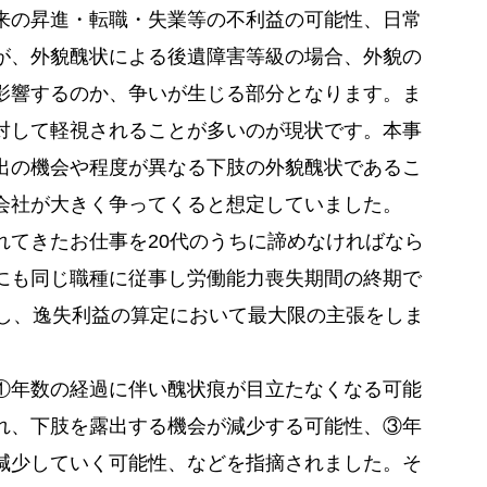
来の昇進・転職・失業等の不利益の可能性、日常
が、外貌醜状による後遺障害等級の場合、外貌の
影響するのか、争いが生じる部分となります。ま
対して軽視されることが多いのが現状です。本事
出の機会や程度が異なる下肢の外貌醜状であるこ
会社が大きく争ってくると想定していました。
れてきたお仕事を20代のうちに諦めなければなら
にも同じ職種に従事し労働能力喪失期間の終期で
張し、逸失利益の算定において最大限の主張をしま
①年数の経過に伴い醜状痕が目立たなくなる可能
れ、下肢を露出する機会が減少する可能性、③年
減少していく可能性、などを指摘されました。そ