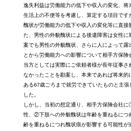
逸失利益は労働能力の低下や収入の変化、将
生活上の不便等を考慮し、算定する項目です
醜状が労働能力の低下や収入の変化等に直接
た、男性の外貌醜状による後遺障害は女性に
案でも男性の外貌醜状、さらに人によって露
とから労働能力への影響について相手方保険
当方としては実際にご依頼者様が長年従事さ
なかったことを勘案し、本来であれば将来的
ある67歳ごろまで就労できていたものと主
した。
しかし、当初の想定通り、相手方保険会社に
性、②下肢への外貌醜状は年齢を重ねるにつ
齢を重ねるにつれ醜状痕が影響する可能性が