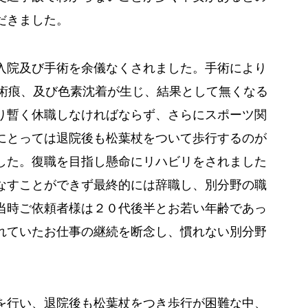
だきました。
入院及び手術を余儀なくされました。手術により
手術痕、及び色素沈着が生じ、結果として無くなる
り暫く休職しなければならず、さらにスポーツ関
にとっては退院後も松葉杖をついて歩行するのが
した。復職を目指し懸命にリハビリをされました
なすことができず最終的には辞職し、別分野の職
当時ご依頼者様は２０代後半とお若い年齢であっ
れていたお仕事の継続を断念し、慣れない別分野
を行い、退院後も松葉杖をつき歩行が困難な中、