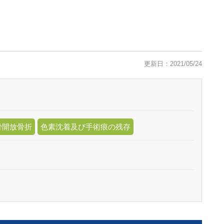
更新日：2021/05/24
骨開放骨折
色素沈着及び手術痕の残存