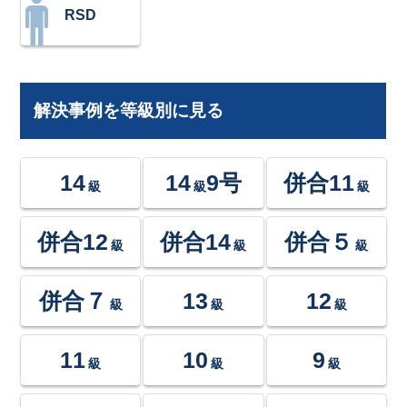
RSD
解決事例を等級別に見る
14
14
9号
併合11
級
級
級
併合12
併合14
併合５
級
級
級
併合７
13
12
級
級
級
11
10
9
級
級
級