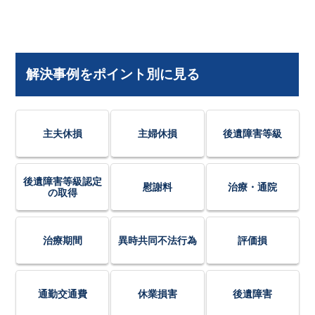
解決事例をポイント別に見る
主夫休損
主婦休損
後遺障害等級
後遺障害等級認定
慰謝料
治療・通院
の取得
治療期間
異時共同不法行為
評価損
通勤交通費
休業損害
後遺障害