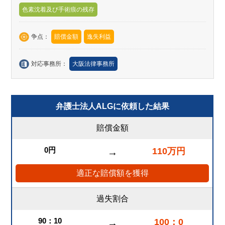
色素沈着及び手術痕の残存
争点：
賠償金額
逸失利益
対応事務所：
大阪法律事務所
弁護士法人ALGに依頼した結果
賠償金額
0円
110万円
→
適正な賠償額を獲得
過失割合
90：10
100：0
→