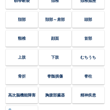
靱帯断裂
頚椎
頚椎捻挫
頚部
頚部～肩部
頭部
頸椎
顔面
首部
上肢
下肢
むちうち
骨折
脊髄損傷
脊柱
高次脳機能障害
胸腹部臓器
精神疾患