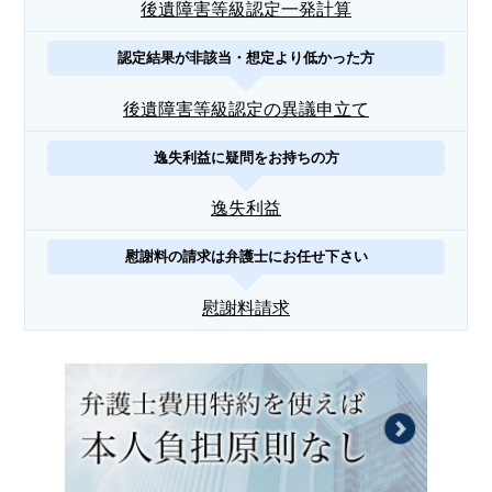
後遺障害等級認定一発計算
認定結果が非該当・想定より低かった方
後遺障害等級認定の異議申立て
逸失利益に疑問をお持ちの方
逸失利益
慰謝料の請求は弁護士にお任せ下さい
慰謝料請求