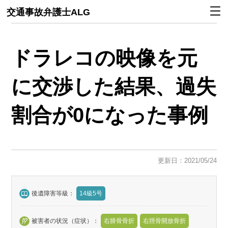
交通事故弁護士ALG
ドラレコの映像を元
に交渉した結果、過失
割合が0になった事例
更新日：2021/05/24
後遺障害等級：
14級5号
被害者の状況（症状）：
右腓骨骨折
右脛骨開放骨折