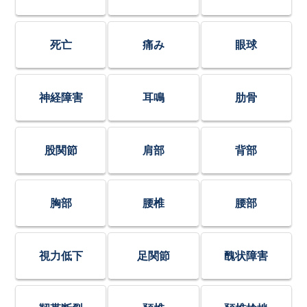
死亡
痛み
眼球
神経障害
耳鳴
肋骨
股関節
肩部
背部
胸部
腰椎
腰部
視力低下
足関節
醜状障害