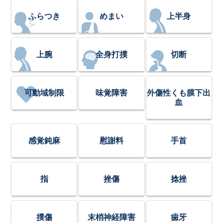
ふらつき
めまい
上半身
上腕
全身打撲
切断
可動域制限
味覚障害
外傷性くも膜下出
血
感覚鈍麻
慰謝料
手首
指
挫傷
捻挫
撲傷
末梢神経障害
歯牙