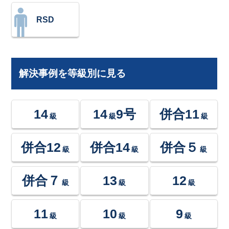
RSD
解決事例を等級別に見る
14
14
9号
併合11
級
級
級
併合12
併合14
併合５
級
級
級
併合７
13
12
級
級
級
11
10
9
級
級
級