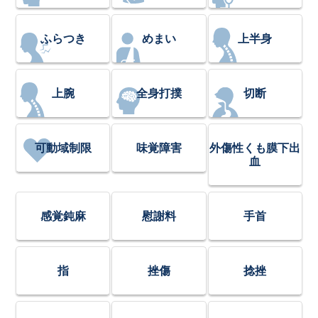
ふらつき
めまい
上半身
上腕
全身打撲
切断
可動域制限
味覚障害
外傷性くも膜下出
血
感覚鈍麻
慰謝料
手首
指
挫傷
捻挫