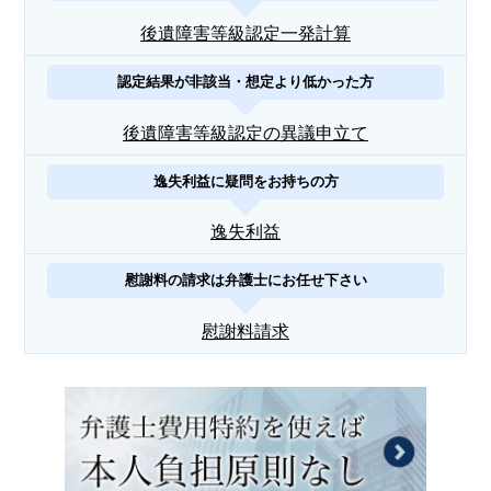
後遺障害等級認定一発計算
認定結果が非該当・想定より低かった方
後遺障害等級認定の異議申立て
逸失利益に疑問をお持ちの方
逸失利益
慰謝料の請求は弁護士にお任せ下さい
慰謝料請求