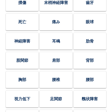
撲傷
末梢神経障害
歯牙
死亡
痛み
眼球
神経障害
耳鳴
肋骨
股関節
肩部
背部
胸部
腰椎
腰部
視力低下
足関節
醜状障害