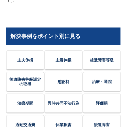
解決事例をポイント別に見る
主夫休損
主婦休損
後遺障害等級
後遺障害等級認定
慰謝料
治療・通院
の取得
治療期間
異時共同不法行為
評価損
通勤交通費
休業損害
後遺障害