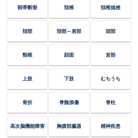
靱帯断裂
頚椎
頚椎捻挫
頚部
頚部～肩部
頭部
頸椎
顔面
首部
上肢
下肢
むちうち
骨折
脊髄損傷
脊柱
高次脳機能障害
胸腹部臓器
精神疾患