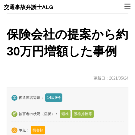
交通事故弁護士ALG
保険会社の提案から約
30万円増額した事例
更新日：2021/05/24
後遺障害等級：
14級9号
被害者の状況（症状）：
頸椎
腰椎捻挫等
争点：
損害額