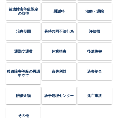
後遺障害等級認定
慰謝料
治療・通院
の取得
治療期間
異時共同不法行為
評価損
通勤交通費
休業損害
後遺障害
後遺障害等級の異議
逸失利益
過失割合
申立て
賠償金額
紛争処理センター
死亡事故
その他