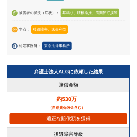
被害者の状況（症状）：
耳鳴り、腰椎捻挫、肩関節打撲等
争点：
後遺障害、逸失利益
対応事務所：
東京法律事務所
弁護士法人ALGに依頼した結果
賠償金額
約530万
（自賠責保険金含む）
適正な賠償額を獲得
後遺障害等級