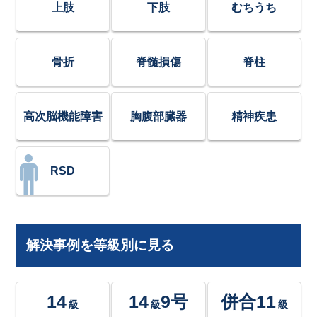
上肢
下肢
むちうち
骨折
脊髄損傷
脊柱
高次脳機能障害
胸腹部臓器
精神疾患
RSD
解決事例を等級別に見る
14
14
9号
併合11
級
級
級