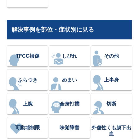
解決事例を部位・症状別に見る
TFCC損傷
しびれ
その他
ふらつき
めまい
上半身
上腕
全身打撲
切断
可動域制限
味覚障害
外傷性くも膜下出
血