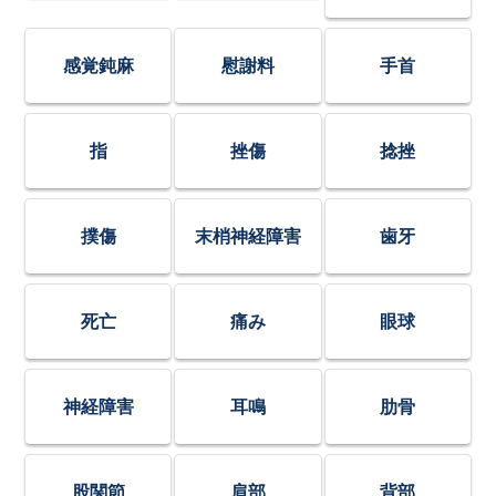
感覚鈍麻
慰謝料
手首
指
挫傷
捻挫
撲傷
末梢神経障害
歯牙
死亡
痛み
眼球
神経障害
耳鳴
肋骨
股関節
肩部
背部