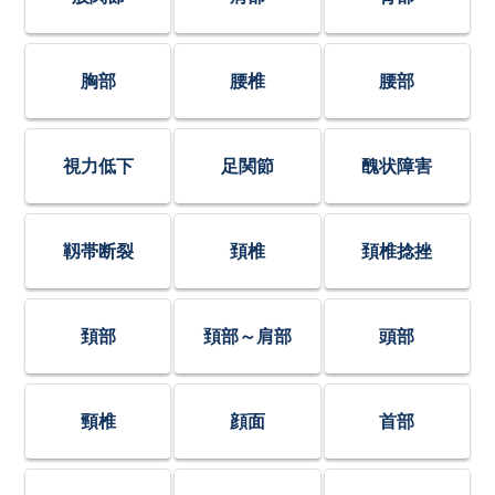
胸部
腰椎
腰部
視力低下
足関節
醜状障害
靱帯断裂
頚椎
頚椎捻挫
頚部
頚部～肩部
頭部
頸椎
顔面
首部