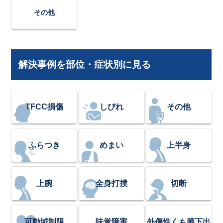
その他
解決事例を部位・症状別に見る
TFCC損傷
しびれ
その他
ふらつき
めまい
上半身
上腕
全身打撲
切断
可動域制限
味覚障害
外傷性くも膜下出