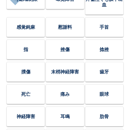
血
感覚鈍麻
慰謝料
手首
指
挫傷
捻挫
撲傷
末梢神経障害
歯牙
死亡
痛み
眼球
神経障害
耳鳴
肋骨