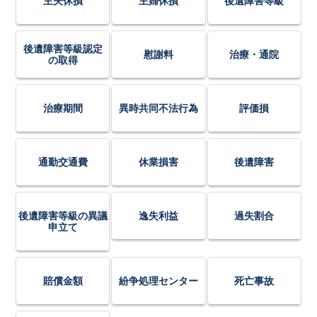
主夫休損
主婦休損
後遺障害等級
後遺障害等級認定
慰謝料
治療・通院
の取得
治療期間
異時共同不法行為
評価損
通勤交通費
休業損害
後遺障害
後遺障害等級の異議
逸失利益
過失割合
申立て
賠償金額
紛争処理センター
死亡事故