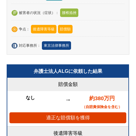
被害者の状況（症状）：
腰椎捻挫
争点：
後遺障害等級
賠償額
対応事務所：
東京法律事務所
弁護士法人ALGに依頼した結果
賠償金額
なし
約380万円
→
（自賠責保険金を含む）
適正な賠償額を獲得
後遺障害等級