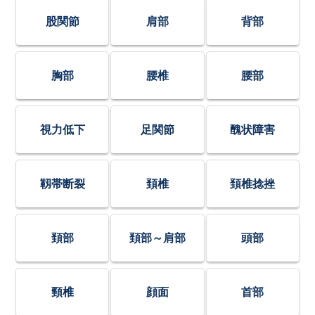
股関節
肩部
背部
胸部
腰椎
腰部
視力低下
足関節
醜状障害
靱帯断裂
頚椎
頚椎捻挫
頚部
頚部～肩部
頭部
頸椎
顔面
首部