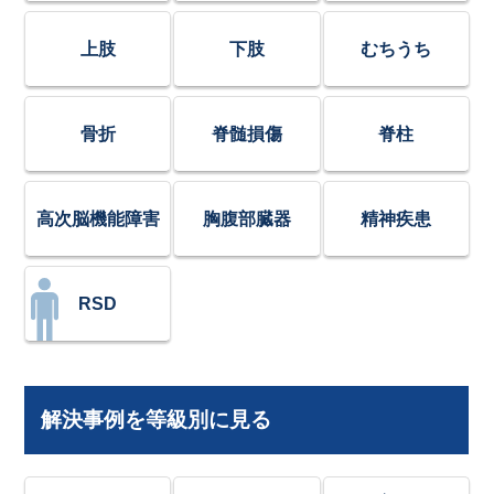
上肢
下肢
むちうち
骨折
脊髄損傷
脊柱
高次脳機能障害
胸腹部臓器
精神疾患
RSD
解決事例を等級別に見る